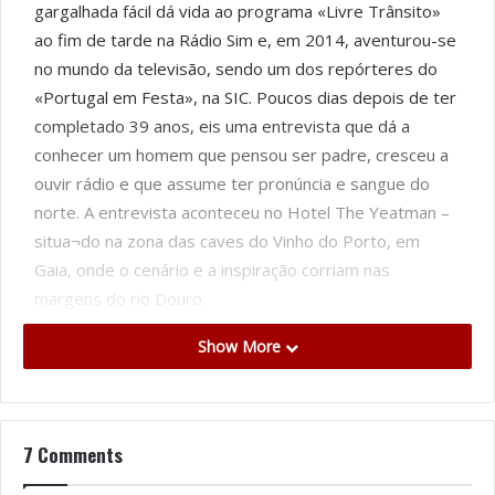
gargalhada fácil dá vida ao programa «Livre Trânsito»
ao fim de tarde na Rádio Sim e, em 2014, aventurou-se
no mundo da televisão, sendo um dos repórteres do
«Portugal em Festa», na SIC. Poucos dias depois de ter
completado 39 anos, eis uma entrevista que dá a
conhecer um homem que pensou ser padre, cresceu a
ouvir rádio e que assume ter pronúncia e sangue do
norte. A entrevista aconteceu no Hotel The Yeatman –
situa¬do na zona das caves do Vinho do Porto, em
Gaia, onde o cenário e a inspiração corriam nas
margens do rio Douro.
Show More
Texto e Fotos: António Gomes Costa
AIRinformacao – Uma vida profissional dedicada
essencialmente à Rádio. Como é animar Portugal todos
7 Comments
os dias em “Livre-Trânsito”, na Rádio Sim?