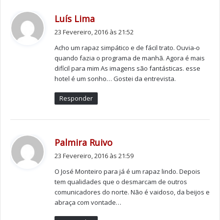
José Manuel Monteiro – Quando se faz o que se gosta
tudo fica mais fácil. Tenho o privilégio de, todos os dias,
d
Luís Lima
ter “Livre Trânsito” para fazer o que gosto e penso que
i
23 Fevereiro, 2016 às 21:52
o faço bem.
z
Acho um rapaz simpático e de fácil trato. Ouvia-o
:
quando fazia o programa de manhã. Agora é mais
Que tipo de traquejo profissional que o horário que
difícil para mim As imagens são fantásticas. esse
fazia logo pela manhã lhe trouxe?
hotel é um sonho… Gostei da entrevista.
Acima de tudo trouxe-me olheiras (risos). Mas aprendi a
Responder
valorizar quem, todos os dias, acorda pela madrugada
para ir trabalhar. E num programa da manhã temos de
estar animados e puxar pela imaginação e criatividade
d
para todos os dias oferecer um programa único e
Palmira Ruivo
i
diferente dos outros. Esse é o grande desafio.
23 Fevereiro, 2016 às 21:59
z
O José Monteiro para já é um rapaz lindo. Depois
:
Estudou Jornalismo e Ciências da Comunicação na
tem qualidades que o desmarcam de outros
Universidade do Porto, mas nunca foste praxado…
comunicadores do norte. Não é vaidoso, da beijos e
abraça com vontade…
Não. Não sou contra a praxe nem a favor. Achei apenas
que era uma perda de tempo…