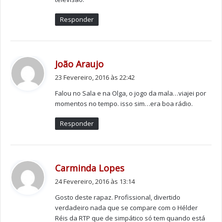
“Há o bichinho da rádio e a magia da televisão”
Responder
A magia da rádio é ou não diferente da televisão?
Sim, são magias diferentes. Mas não me pergunte as
diferenças, pois não as consigo explicar. Dito de outra
d
João Araujo
forma, há o bichinho da rádio e a magia da televisão.
i
23 Fevereiro, 2016 às 22:42
z
Falou no Sala e na Olga, o jogo da mala…viajei por
Mas a rádio é uma alternativa à televisão?
:
momentos no tempo. isso sim…era boa rádio.
Elas complementam-se. Uma não faz concorrência à
outra, até porque ambas são consumidas em
Responder
ambientes e períodos do dia diferentes.
Na rádio já fez de tudo um pouco ou apenas animação?
d
Carminda Lopes
Já fiz um pouco de tudo, como de resto qualquer bom
i
24 Fevereiro, 2016 às 13:14
português que sabe um pouco de cada coisa.
z
Gosto deste rapaz. Profissional, divertido
:
verdadeiro nada que se compare com o Hélder
O que muitas pessoas não sabem é que já pensou em
Réis da RTP que de simpático só tem quando está