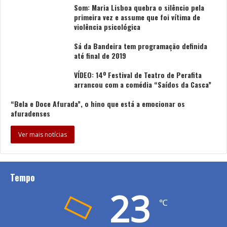
Na sua infância, que locutores ou jornalistas apreciava?
Som: Maria Lisboa quebra o silêncio pela
Como toda a gente da minha idade, o António Sala era
primeira vez e assume que foi vítima de
violência psicológica
uma referência e a dupla com a Olga Cardoso era
perfeita. E gostava muito das entrevistas da Maria Elisa
Sá da Bandeira tem programação definida
e da Margarida Marante.
até final de 2019
VÍDEO: 14º Festival de Teatro de Perafita
Há reportagens que marcam a diferença em Portugal.
arrancou com a comédia “Saídos da Casca”
Algumas até salvam vidas. Faz falta mais jornalismo de
“Bela e Doce Afurada”, o hino que está a emocionar os
investigação?
afuradenses
Só faz falta! Esse jornalismo praticamente desapareceu.
Hoje são poucos os jornalistas que fazem grandes
Ver mais notícias
reportagens e investigação. Existe cada vez mais o
jornalista-empregado do escritório. Faz tanta falta o
bom jornalismo.
Tempo
23
Como vê o jornalismo que é feito neste momento em
℃
Portugal?
Com saudades do jornalismo que já se fez…