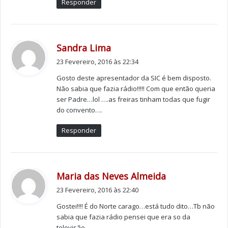
Responder
Faz o seu estágio na redacção da SIC em Lisboa. Foi
uma boa escola?
d
Sandra Lima
Foi uma excelente escola. Trabalhei com os melhores e
i
23 Fevereiro, 2016 às 22:34
foi lá que percebi que a minha vida dificilmente passaria
z
pelo jornalismo.
Gosto deste apresentador da SIC é bem disposto.
:
Não sabia que fazia rádio!!!!! Com que então queria
ser Padre…lol ….as freiras tinham todas que fugir
Mas em que altura entra a rádio na sua vida?
do convento….
Desde sempre. Em casa dos meus pais sempre se
ouviu rádio e o desejo de ser locutor começou muito
Responder
cedo. Até tinha um estúdio de rádio montado em casa.
A vassoura servia de microfone e usava as cassetes de
discos do meu pai.
d
Maria das Neves Almeida
Entrei para a rádio quando ainda tinha 17 anos, a
i
23 Fevereiro, 2016 às 22:40
poucos dias de fazer 18. Já lá vai muito tempo, embora
z
Gostei!!!! É do Norte carago…está tudo dito…Tb não
pareça que tudo se passou ontem.
:
sabia que fazia rádio pensei que era so da
televisão.