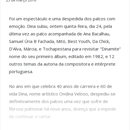
25 de março 2016
Foi um espectáculo e uma despedida dos palcos com
emoção. Dina subiu, ontem quinta-feira, dia 24, pela
última vez ao palco acompanhada de Ana Bacalhau,
Samuel Úria B Fachada, Mitó, Best Youth, Da Chick,
D’Alva, Márcia, e Tochapestana para revisitar “Dinamite”
nome do seu primeiro álbum, editado em 1982, e 12
outros temas da autoria da compositora e intérprete
portuguesa.
No ano em que celebra 40 anos de carreira e 60 de
vida Dina, nome artístico Ondina Veloso, despediu-se
definitivamente dos palcos uma vez que sofre de
fibrose pulmonar há nove anos, doença que a impede
de continuar a cantar.