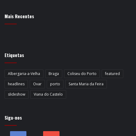
Mais Recentes
Etiquetas
Albergaria-a-Velha
Braga
Coliseu do Porto
featured
headlines
Ovar
porto
Santa Maria da Feira
slideshow
Viana do Castelo
Siga-nos