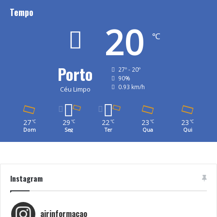
Tempo
20
℃
Porto
27º - 20º
90%
0.93 km/h
Céu Limpo
27
29
22
23
23
℃
℃
℃
℃
℃
Dom
Seg
Ter
Qua
Qui
Instagram
airinformacao