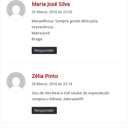
d
Maria José Silva
i
25 Março, 2016 às 22:20
z
Maravilhosa. Sempre gostei dela pela
:
irreverência…
Maria José
Braga
Responder
d
Zélia Pinto
i
26 Março, 2016 às 22:14
z
Sou de Vila Real e mal soube do espectáculo
:
comprei o bilhete. Adoreiiiiii!!!!!
Responder