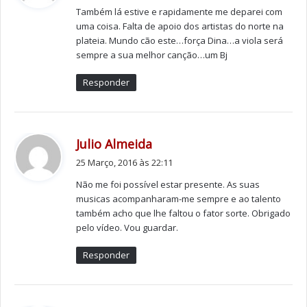
Também lá estive e rapidamente me deparei com
:
uma coisa. Falta de apoio dos artistas do norte na
“Amor de Água Fresca”, “Guardado em Mim”, “Pássaro
plateia. Mundo cão este…força Dina…a viola será
Doido”, “Há Sempre Música Entre Nós”, “Em segredo”,
sempre a sua melhor canção…um Bj
“Gosto do teu gosto”, “Pérola, rosa, verde, limão,
Responder
marfim”, e “Aguarela de Junho” são alguns dos êxitos da
cantora. Apesar de deixar os palcos tornou publico esta
semana que “vai estar atenta” a outros projectos uma
vez que é compositora pois “ainda me falta fazer muita
d
Julio Almeida
i
coisa”, assegura.
25 Março, 2016 às 22:11
z
Não me foi possível estar presente. As suas
:
Tags
cantora
Dina
porto
slideshow
musicas acompanharam-me sempre e ao talento
também acho que lhe faltou o fator sorte. Obrigado
Teatro Municipal Rivoli
pelo vídeo. Vou guardar.
Responder