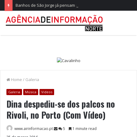
Banhos de São Jorge já pensam nos 20 anos na Quinta do Castelo
Home
/
Galeria
Galeria
Música
Videos
Dina despediu-se dos palcos no
Rivoli, no Porto (Com Vídeo)
www.airinformacao.pt
5
1 minute read