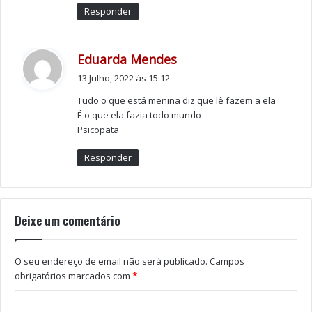
Responder
d
Eduarda Mendes
i
13 Julho, 2022 às 15:12
z
Tudo o que está menina diz que lê fazem a ela
:
É o que ela fazia todo mundo
Psicopata
Responder
Deixe um comentário
O seu endereço de email não será publicado.
Campos
obrigatórios marcados com
*
Tags
cantora
Maria Lisboa
Música
Violência Domestica
Violência Psicológica