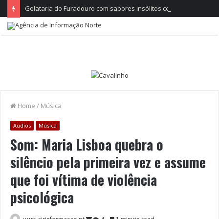
Gelataria do Furadouro com sabores insólitos celebra 25 anos com gelado de espumante
Home
/
Música
Audios
Música
Som: Maria Lisboa quebra o
silêncio pela primeira vez e assume
que foi vítima de violência
psicológica