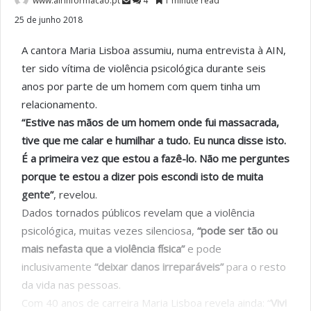
www.airinformacao.pt
4
1 minute read
25 de junho 2018
A cantora Maria Lisboa assumiu, numa entrevista à AIN,
ter sido vítima de violência psicológica durante seis
anos por parte de um homem com quem tinha um
relacionamento.
“Estive nas mãos de um homem onde fui massacrada,
tive que me calar e humilhar a tudo. Eu nunca disse isto.
É a primeira vez que estou a fazê-lo. Não me perguntes
porque te estou a dizer pois escondi isto de muita
gente”
, revelou.
Dados tornados públicos revelam que a violência
psicológica, muitas vezes silenciosa,
“pode ser tão ou
mais nefasta que a violência física”
e pode
inclusivamente
“deixar danos irreparáveis”
para o resto
da vida nas pessoas.
Com 40 anos de carreira Maria Lisboa revela ainda: “
Vivi