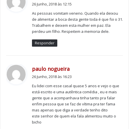
i
conseguiu assumir no livro.
26 Junho, 2018 às 12:15
z
Maria de Lurdes Mendes nasceu a 15 de Agosto de
As pessoas vomitam veneno. Quando ela deixou
:
1962, na maternidade Alfredo da Costa, em Lisboa. Ao
de alimentar a boca desta gente toda é que foi o 31.
longo destes 40 anos de carreira, editou vários discos,
Trabalhem e deixem esta mulher em paz. Ela
perdeu um filho. Respeitem a memoria dele.
somou muitos êxitos, ocupou os primeiros lugares do
top, em Portugal, e hoje é uma das artistas que mais
Responder
espectáculos faz fora do país.
Durante 25 anos, cantou sempre fado, os restantes
dedicou-os à canção ligeira, mas garante que
“é no
d
paulo nogueira
primeiro onde me sinto bem”
. Não tem dúvidas de que
i
26 Junho, 2018 às 16:23
não é fácil manter uma carreira em Portugal ao fim de
z
tantos anos, mas, sustenta que sempre foi uma
Eu lidei com esse casal quase 5 anos e vejo o que
:
lutadora e o sucesso deve-o ao seu público.
está escrito e uma autêntica comédia , eu e mais
gente que a acompanhava tinha tanto pra falar
enfim pessoa que se faz de vítima pra ter fama
Foto: D.R.
mas apenas que diga a verdade tenho dito
este senhor de quem ela fala alimentou muito o
bicho