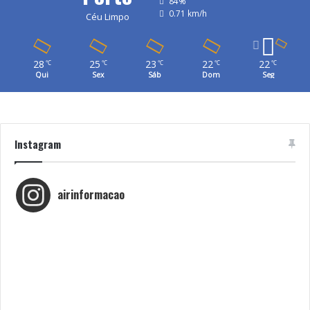
84%
0.71 km/h
Céu Limpo
28
25
23
22
22
℃
℃
℃
℃
℃
Qui
Sex
Sáb
Dom
Seg
Instagram
airinformacao