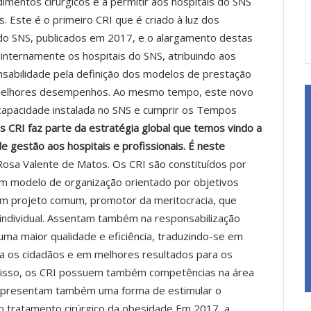
mentos cirúrgicos e a permitir aos hospitais do SNS
 Este é o primeiro CRI que é criado à luz dos
do SNS, publicados em 2017, e o alargamento destas
r internamente os hospitais do SNS, atribuindo aos
nsabilidade pela definição dos modelos de prestação
 melhores desempenhos. Ao mesmo tempo, este novo
 capacidade instalada no SNS e cumprir os Tempos
os CRI faz parte da estratégia global que temos vindo a
e gestão aos hospitais e profissionais. É neste
 Rosa Valente de Matos. Os CRI são constituídos por
um modelo de organização orientado por objetivos
um projeto comum, promotor da meritocracia, que
individual. Assentam também na responsabilização
 uma maior qualidade e eficiência, traduzindo-se em
a os cidadãos e em melhores resultados para os
m disso, os CRI possuem também competências na área
 representam também uma forma de estimular o
e o tratamento cirúrgico da obesidade Em 2017, a