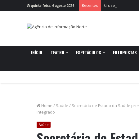
Cruzeiro da Ria r
Recentes
quinta-feira, 6 agosto 2026
INÍCIO
TEATRO
ESPETÁCULOS
ENTREVISTAS
Home
/
Saúde
/
Secretária de Estado da Saúde pre
Integrado
Saúde
Secretária de Esta