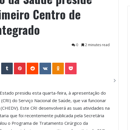
imeiro Centro de
ntegrado
0
2 minutes read
StumbleUpon
Tumblr
Pinterest
Reddit
VKontakte
Odnoklassniki
Pocket
Estado presidiu esta quarta-feira, à apresentação do
(CRI) do Serviço Nacional de Saúde, que vai funcionar
 (CHEDV). Este CRI desenvolverá as suas atividades na
aria que foi recentemente publicada pela Secretária
ulou o Programa de Tratamento Cirúrgico da