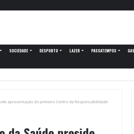
egressa a Ovar com experiências náuticas e observação de aves
SOCIEDADE
DESPORTO
LAZER
PASSATEMPOS
GA
side apresentação do primeiro Centro de Responsabilidade
do da Saúde preside