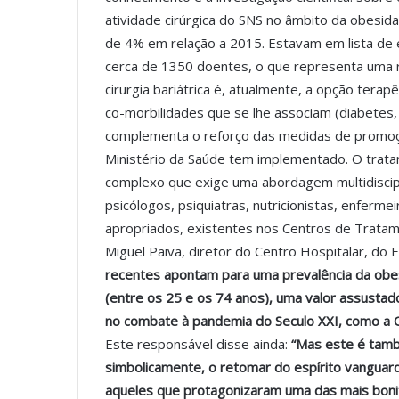
atividade cirúrgica do SNS no âmbito da obesi
de 4% em relação a 2015. Estavam em lista de
cerca de 1350 doentes, o que representa uma r
cirurgia bariátrica é, atualmente, a opção tera
co-morbilidades que se lhe associam (diabetes, d
complementa o reforço das medidas de promoção
Ministério da Saúde tem implementado. O trat
complexo que exige uma abordagem multidiscipl
psicólogos, psiquiatras, nutricionistas, enferme
apropriados, existentes nos Centros de Tratam
Miguel Paiva, diretor do Centro Hospitalar, d
recentes apontam para uma prevalência da obe
(entre os 25 e os 74 anos), uma valor assusta
no combate à pandemia do Seculo XXI, como a O
Este responsável disse ainda:
“Mas este é tamb
simbolicamente, o retomar do espírito vanguar
aqueles que protagonizaram uma das mais bonita