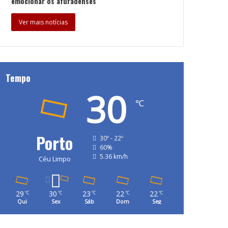
emocionar os afuradenses
Ver mais notícias
Tempo
30
℃
Porto
30º - 22º
60%
5.36 km/h
Céu Limpo
29
30
23
22
22
℃
℃
℃
℃
℃
Qui
Sex
Sáb
Dom
Seg