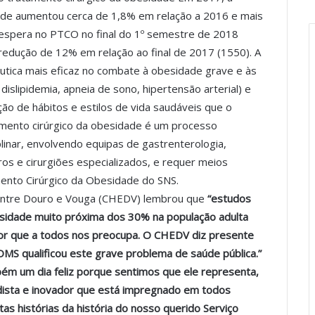
dade aumentou cerca de 1,8% em relação a 2016 e mais
 espera no PTCO no final do 1º semestre de 2018
edução de 12% em relação ao final de 2017 (1550). A
pêutica mais eficaz no combate à obesidade grave e às
islipidemia, apneia de sono, hipertensão arterial) e
 de hábitos e estilos de vida saudáveis que o
amento cirúrgico da obesidade é um processo
inar, envolvendo equipas de gastrenterologia,
iros e cirurgiões especializados, e requer meios
ento Cirúrgico da Obesidade do SNS.
o Entre Douro e Vouga (CHEDV) lembrou que
“estudos
sidade muito próxima dos 30% na população adulta
dor que a todos nos preocupa. O CHEDV diz presente
MS qualificou este grave problema de saúde pública.”
ém um dia feliz porque sentimos que ele representa,
dista e inovador que está impregnado em todos
s histórias da história do nosso querido Serviço