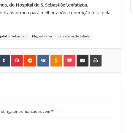
os, do Hospital de S. Sebastião”,enfatizou.
se transformou para melhor após a operação feita pela
pital S. Sebastião
Miguel Paiva
Secretária de Estado
Tumblr
Pinterest
Reddit
VKontakte
Odnoklassniki
Pocket
Share via Email
Print
obrigatórios marcados com
*