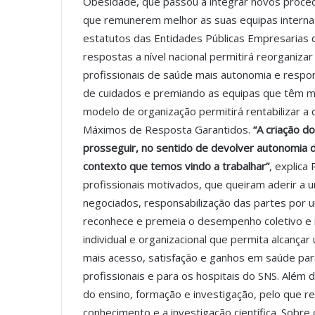
Obesidade, que passou a integrar novos procedi
que remunerem melhor as suas equipas internas.
estatutos das Entidades Públicas Empresarias 
respostas a nível nacional permitirá reorganiza
profissionais de saúde mais autonomia e respo
de cuidados e premiando as equipas que têm
modelo de organização permitirá rentabilizar a
Máximos de Resposta Garantidos.
“A criação d
prosseguir, no sentido de devolver autonomia d
contexto que temos vindo a trabalhar”
, explica
profissionais motivados, que queiram aderir a 
negociados, responsabilização das partes por 
reconhece e premeia o desempenho coletivo e 
individual e organizacional que permita alcançar
mais acesso, satisfação e ganhos em saúde par
profissionais e para os hospitais do SNS. Alé
do ensino, formação e investigação, pelo que
conhecimento e a investigação científica. Sobr