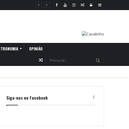
Random
Log
Sidebar
Article
In
STRONOMIA
OPINIÃO
Random
Article
Siga-nos no Facebook