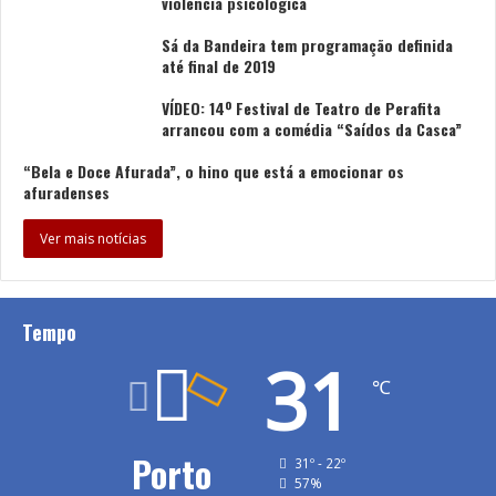
violência psicológica
Sá da Bandeira tem programação definida
até final de 2019
VÍDEO: 14º Festival de Teatro de Perafita
arrancou com a comédia “Saídos da Casca”
“Bela e Doce Afurada”, o hino que está a emocionar os
afuradenses
Ver mais notícias
Tempo
31
℃
Porto
31º - 22º
57%