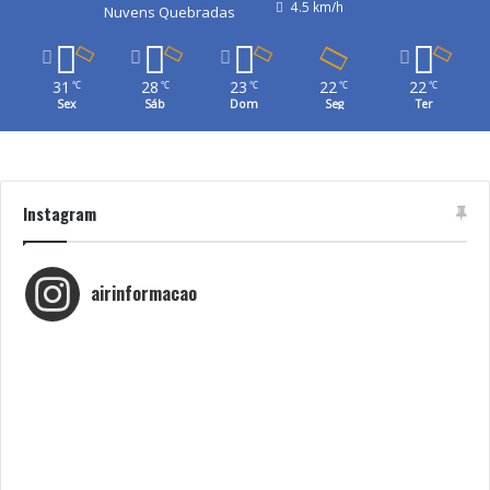
4.5 km/h
Nuvens Quebradas
31
28
23
22
22
℃
℃
℃
℃
℃
Sex
Sáb
Dom
Seg
Ter
Instagram
airinformacao