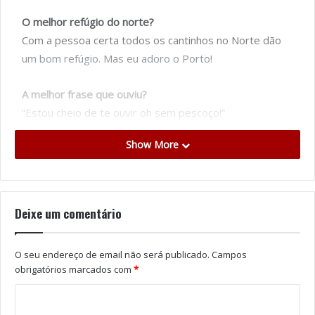
O melhor refúgio do norte?
Com a pessoa certa todos os cantinhos no Norte dão
um bom refúgio. Mas eu adoro o Porto!
A melhor frase que ouviu?
“Estou cheio de te ouvir oh sem pescoço!”
Show More
A melhor figura desta região do país?
Fernando Rocha sem dúvida. Representa a humildade o
bairrismo a sinceridade e o chamado “sem filtro” do
Norte.
Deixe um comentário
A música que representa o norte?
O seu endereço de email não será publicado.
Campos
O primeiro artista que me vem à cabeça é o genial Rui
obrigatórios marcados com
*
Veloso.
O melhor espetáculo que viu no norte?