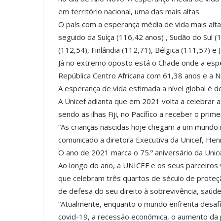
em território nacional, uma das mais altas.
O país com a esperança média de vida mais alt
seguido da Suíça (116,42 anos) , Sudão do Sul (1
(112,54), Finlândia (112,71), Bélgica (111,57) e 
Já no extremo oposto está o Chade onde a esp
República Centro Africana com 61,38 anos e a Ni
A esperança de vida estimada a nível global é d
A Unicef adianta que em 2021 volta a celebrar 
sendo as ilhas Fiji, no Pacífico a receber o pri
“As crianças nascidas hoje chegam a um mundo m
comunicado a diretora Executiva da Unicef, Henr
O ano de 2021 marca o 75.º aniversário da Unice
Ao longo do ano, a UNICEF e os seus parceiro
que celebram três quartos de século de proteçã
de defesa do seu direito à sobrevivência, saúd
“Atualmente, enquanto o mundo enfrenta desa
covid-19, a recessão económica, o aumento da p