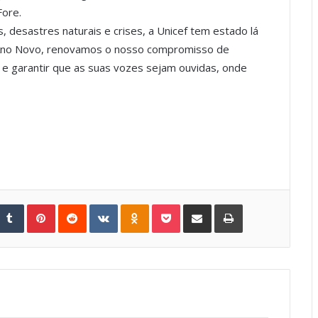
Fore.
, desastres naturais e crises, a Unicef tem estado lá
 Ano Novo, renovamos o nosso compromisso de
s e garantir que as suas vozes sejam ouvidas, onde
Tumblr
Pinterest
Reddit
VKontakte
Odnoklassniki
Pocket
Share via Email
Print