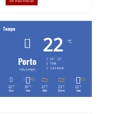
Ver mais notícias
Tempo
22
℃
Porto
22º - 22º
75%
2.43 km/h
Céu Limpo
22
30
27
23
22
℃
℃
℃
℃
℃
Qui
Sex
Sáb
Dom
Seg