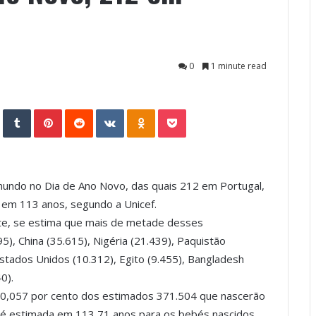
0
1 minute read
StumbleUpon
Tumblr
Pinterest
Reddit
VKontakte
Odnoklassniki
Pocket
mundo no Dia de Ano Novo, das quais 212 em Portugal,
 em 113 anos, segundo a Unicef.
nte, se estima que mais de metade desses
), China (35.615), Nigéria (21.439), Paquistão
 Estados Unidos (10.312), Egito (9.455), Bangladesh
0).
 0,057 por cento dos estimados 371.504 que nascerão
a é estimada em 113,71 anos para os bebés nascidos