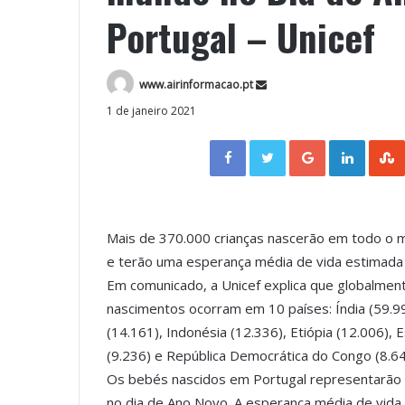
Portugal – Unicef
www.airinformacao.pt
1 de janeiro 2021
Facebook
Twitter
Google+
LinkedIn
Mais de 370.000 crianças nascerão em todo o 
e terão uma esperança média de vida estimada
Em comunicado, a Unicef explica que globalme
nascimentos ocorram em 10 países: Índia (59.995
(14.161), Indonésia (12.336), Etiópia (12.006),
(9.236) e República Democrática do Congo (8.64
Os bebés nascidos em Portugal representarão
no dia de Ano Novo. A esperança média de vid