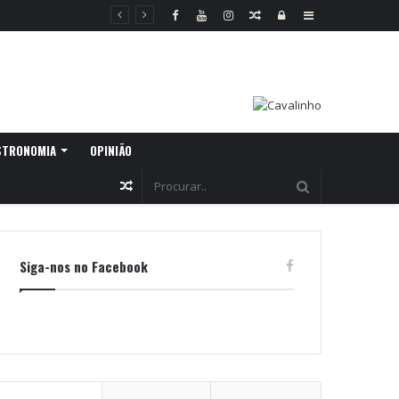
Random
Log
Sidebar
Article
In
STRONOMIA
OPINIÃO
Random
Article
Siga-nos no Facebook