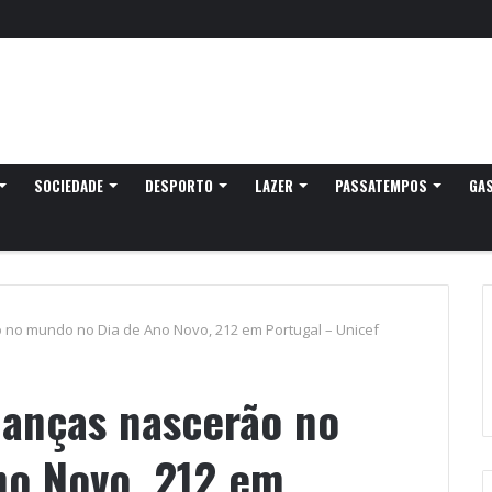
egressa a Ovar com experiências náuticas e observação de aves
SOCIEDADE
DESPORTO
LAZER
PASSATEMPOS
GA
o no mundo no Dia de Ano Novo, 212 em Portugal – Unicef
ianças nascerão no
no Novo, 212 em