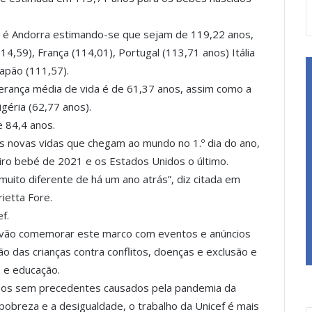
a é Andorra estimando-se que sejam de 119,22 anos,
14,59), França (114,01), Portugal (113,71 anos) Itália
Japão (111,57).
erança média de vida é de 61,37 anos, assim como a
géria (62,77 anos).
e 84,4 anos.
as novas vidas que chegam ao mundo no 1.º dia do ano,
meiro bebé de 2021 e os Estados Unidos o último.
uito diferente de há um ano atrás”, diz citada em
ietta Fore.
f.
s vão comemorar este marco com eventos e anúncios
o das crianças contra conflitos, doenças e exclusão e
e e educação.
fios sem precedentes causados pela pandemia da
obreza e a desigualdade, o trabalho da Unicef é mais