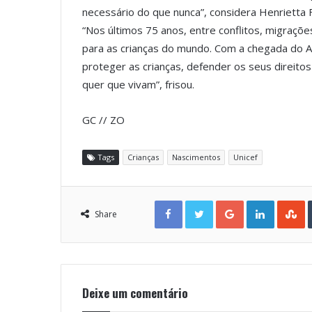
necessário do que nunca”, considera Henrietta 
“Nos últimos 75 anos, entre conflitos, migrações
para as crianças do mundo. Com a chegada do
proteger as crianças, defender os seus direito
quer que vivam”, frisou.
GC // ZO
Tags
Crianças
Nascimentos
Unicef
Facebook
Twitter
Google+
LinkedIn
StumbleUpon
Share
Deixe um comentário