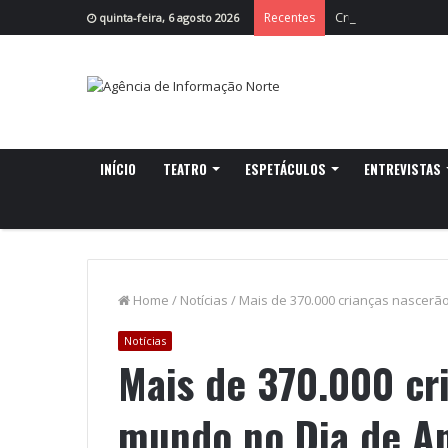
Cruzeiro da Ria r
Recentes
quinta-feira, 6 agosto 2026
INÍCIO
TEATRO
ESPETÁCULOS
ENTREVISTAS
Home
/
Notícias
/
Mais de 370.000 crianças nascerã
Notícias
Mais de 370.000 cr
mundo no Dia de A