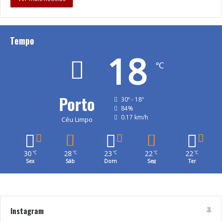
Tempo
18
℃
Porto
30º - 18º
84%
0.17 km/h
Céu Limpo
30
28
23
22
22
℃
℃
℃
℃
℃
Sex
Sáb
Dom
Seg
Ter
Instagram