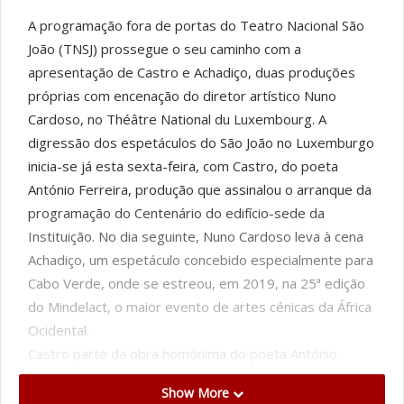
A programação fora de portas do Teatro Nacional São
João (TNSJ) prossegue o seu caminho com a
apresentação de Castro e Achadiço, duas produções
próprias com encenação do diretor artístico Nuno
Cardoso, no Théâtre National du Luxembourg. A
digressão dos espetáculos do São João no Luxemburgo
inicia-se já esta sexta-feira, com Castro, do poeta
António Ferreira, produção que assinalou o arranque da
programação do Centenário do edifício-sede da
Instituição. No dia seguinte, Nuno Cardoso leva à cena
Achadiço, um espetáculo concebido especialmente para
Cabo Verde, onde se estreou, em 2019, na 25ª edição
do Mindelact, o maior evento de artes cénicas da África
Ocidental.
Castro parte da obra homónima do poeta António
Ferreira, uma tragédia renascentista que relata o
Show More
drama histórico (ou lendário) do amor de D. Pedro e