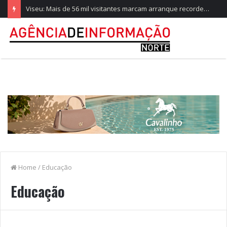
Viseu: Mais de 56 mil visitantes marcam arranque recorde da Feira de São Mateus
Home
/
Educação
Educação