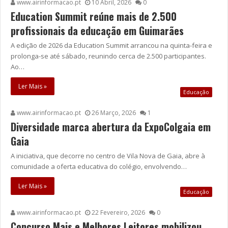
www.airinformacao.pt
10 Abril, 2026
0
Education Summit reúne mais de 2.500
profissionais da educação em Guimarães
A edição de 2026 da Education Summit arrancou na quinta-feira e
prolonga-se até sábado, reunindo cerca de 2.500 participantes.
Ao…
Ler Mais »
Educação
www.airinformacao.pt
26 Março, 2026
1
Diversidade marca abertura da ExpoColgaia em
Gaia
A iniciativa, que decorre no centro de Vila Nova de Gaia, abre à
comunidade a oferta educativa do colégio, envolvendo…
Ler Mais »
Educação
www.airinformacao.pt
22 Fevereiro, 2026
0
Concurso Mais e Melhores Leitores mobilizou