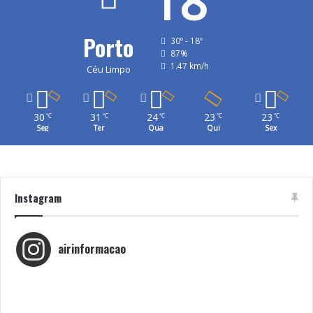
18
Porto
30º - 18º
87%
1.47 km/h
Céu Limpo
30
31
24
23
23
℃
℃
℃
℃
℃
Seg
Ter
Qua
Qui
Sex
Instagram
airinformacao