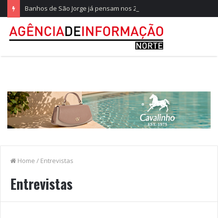
Banhos de São Jorge já pensam nos 20 anos na Quinta do Castelo
Home
/
Entrevistas
Entrevistas