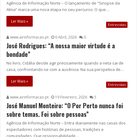
Agência de Informação Norte – O lançamento de “Sinopse da
Alma” marca uma nova etapa no seu percurso. O que…
Ler Mais »
Entrevistas
www.airinformacao.pt
6 Abril, 2026
0
José Rodrigues: “A nossa maior virtude é a
bondade”
No livro, Cidália decide agir precisamente quando a neta sai de
casa, confrontando-se com a ausência. Na sua perspetiva de…
Ler Mais »
Entrevistas
www.airinformacao.pt
19 Fevereiro, 2026
5
José Manuel Monteiro: “O Por Perto nunca foi
sobre temas. Foi sobre pessoas”
Agência de Informação Norte – Entra diariamente nas casas dos
espectadores com histórias de pessoas, tradições e
comunidades. Que responsabilidade…