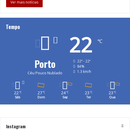
Ver mais notícias
Tempo
22
℃
Porto
22º - 22º
84%
1.3 km/h
Céu Pouco Nublado
22
27
24
23
23
℃
℃
℃
℃
℃
Sáb
Dom
Seg
Ter
Qua
Instagram