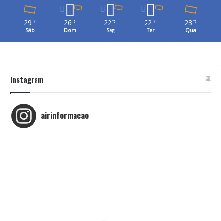
29
26
22
22
23
℃
℃
℃
℃
℃
Sáb
Dom
Seg
Ter
Qua
Instagram
airinformacao