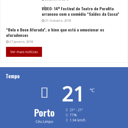
VÍDEO: 14º Festival de Teatro de Perafita
arrancou com a comédia “Saídos da Casca”
21 Outubro, 2018
“Bela e Doce Afurada”, o hino que está a emocionar os
afuradenses
27 Janeiro, 2018
Ver mais notícias
Tempo
21
℃
Porto
21º - 21º
77%
1.94 km/h
Céu Limpo