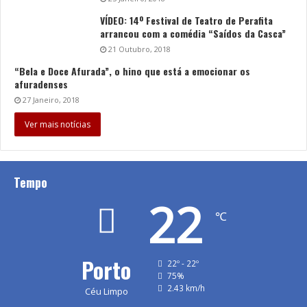
VÍDEO: 14º Festival de Teatro de Perafita
arrancou com a comédia “Saídos da Casca”
21 Outubro, 2018
“Bela e Doce Afurada”, o hino que está a emocionar os
afuradenses
27 Janeiro, 2018
Ver mais notícias
Tempo
22
℃
Porto
22º - 22º
75%
2.43 km/h
Céu Limpo