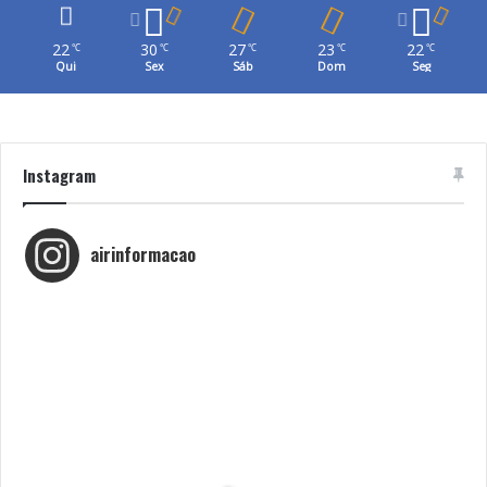
22
30
27
23
22
℃
℃
℃
℃
℃
Qui
Sex
Sáb
Dom
Seg
Instagram
airinformacao