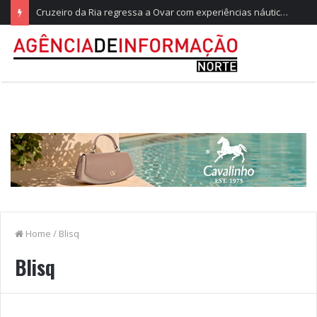
Gala Internacional de Folclore leva as tradições do mundo ao Parque do Arnado
Home
/
Blisq
Blisq