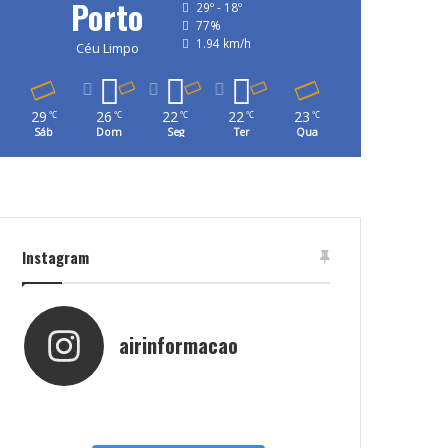
Porto
29º - 18º
77%
1.94 km/h
Céu Limpo
29
26
22
22
23
℃
℃
℃
℃
℃
Sáb
Dom
Seg
Ter
Qua
Instagram
airinformacao