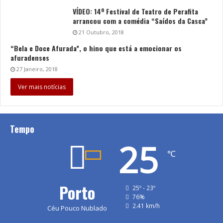
VÍDEO: 14º Festival de Teatro de Perafita
arrancou com a comédia “Saídos da Casca”
21 Outubro, 2018
“Bela e Doce Afurada”, o hino que está a emocionar os
afuradenses
27 Janeiro, 2018
Ver mais notícias
Tempo
25
℃
Porto
25º - 23º
76%
2.41 km/h
Céu Pouco Nublado