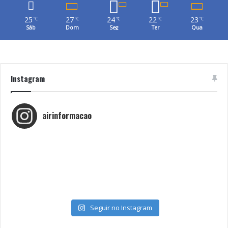
25
27
24
22
23
℃
℃
℃
℃
℃
Sáb
Dom
Seg
Ter
Qua
Instagram
airinformacao
Seguir no Instagram