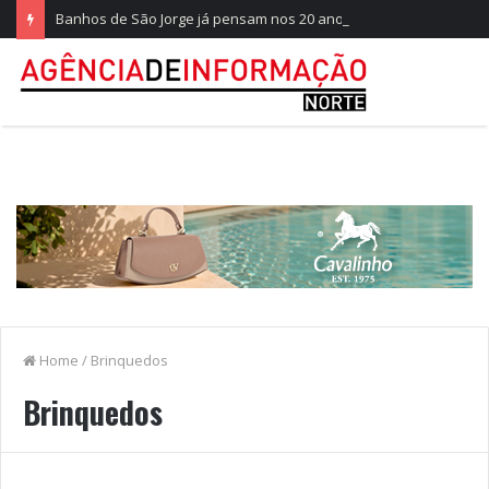
Banhos de São Jorge já pensam nos 20 anos na Quinta do Castelo
Home
/
Brinquedos
Brinquedos