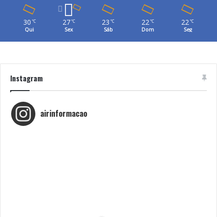
30
27
23
22
22
℃
℃
℃
℃
℃
Qui
Sex
Sáb
Dom
Seg
Instagram
airinformacao