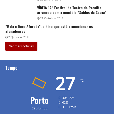
VÍDEO: 14º Festival de Teatro de Perafita
arrancou com a comédia “Saídos da Casca”
21 Outubro, 2018
“Bela e Doce Afurada”, o hino que está a emocionar os
afuradenses
27 Janeiro, 2018
Ver mais notícias
Tempo
27
℃
Porto
30º - 22º
62%
3.53 km/h
Céu Limpo