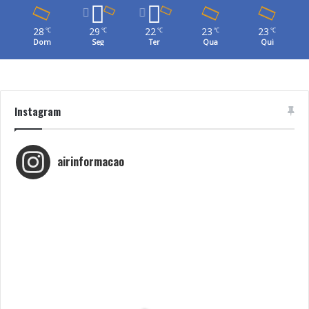
28
29
22
23
23
℃
℃
℃
℃
℃
Dom
Seg
Ter
Qua
Qui
Instagram
airinformacao