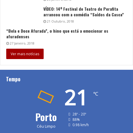
VÍDEO: 14º Festival de Teatro de Perafita
arrancou com a comédia “Saídos da Casca”
21 Outubro, 2018
“Bela e Doce Afurada”, o hino que está a emocionar os
afuradenses
27 Janeiro, 2018
Ver mais notícias
Tempo
21
℃
Porto
28º - 20º
88%
0.98 km/h
Céu Limpo