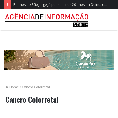
Banhos de São Jorge já pensam nos 20 anos na Quinta do Castelo
Home
/
Cancro Colorretal
Cancro Colorretal