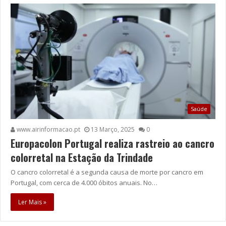
Saúde
www.airinformacao.pt
13 Março, 2025
0
Europacolon Portugal realiza rastreio ao cancro
colorretal na Estação da Trindade
O cancro colorretal é a segunda causa de morte por cancro em
Portugal, com cerca de 4.000 óbitos anuais. No…
Ler Mais »