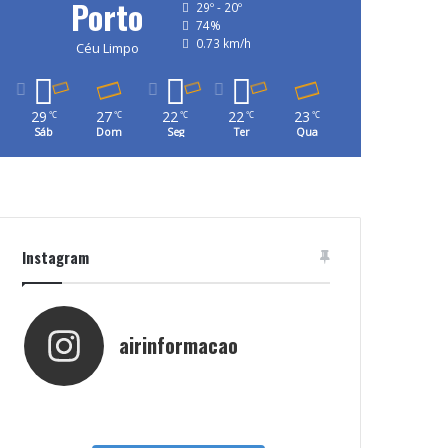
Porto
29º - 20º
74%
0.73 km/h
Céu Limpo
29
27
22
22
23
℃
℃
℃
℃
℃
Sáb
Dom
Seg
Ter
Qua
Instagram
airinformacao