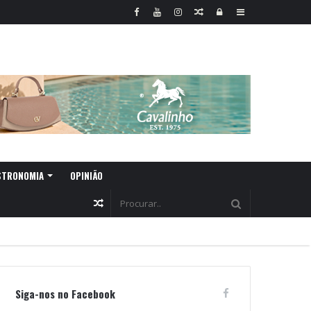
Random
Log
Sidebar
Article
In
STRONOMIA
OPINIÃO
Random
Article
Siga-nos no Facebook