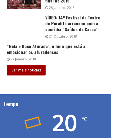
final de 2019
25 Janeiro, 2018
VÍDEO: 14º Festival de Teatro
de Perafita arrancou com a
comédia “Saídos da Casca”
21 Outubro, 2018
“Bela e Doce Afurada”, o hino que está a
emocionar os afuradenses
27 Janeiro, 2018
Ver mais notícias
Tempo
20
℃