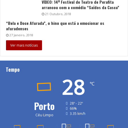
VÍDEO: 14º Festival de Teatro de Perafita
arrancou com a comédia “Saídos da Casca”
21 Outubro, 2018
“Bela e Doce Afurada”, o hino que está a emocionar os
afuradenses
27 Janeiro, 2018
Ver mais notícias
Tempo
28
℃
Porto
28º - 22º
66%
3.35 km/h
Céu Limpo