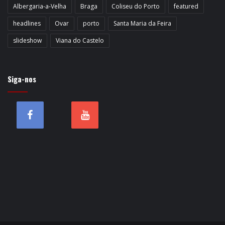
Albergaria-a-Velha
Braga
Coliseu do Porto
featured
headlines
Ovar
porto
Santa Maria da Feira
slideshow
Viana do Castelo
Siga-nos