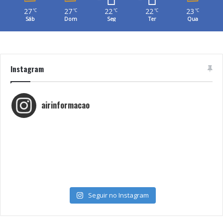
27
27
22
22
23
℃
℃
℃
℃
℃
Sáb
Dom
Seg
Ter
Qua
Instagram
airinformacao
Seguir no Instagram