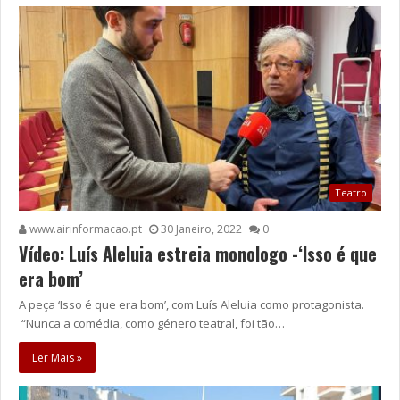
Teatro
www.airinformacao.pt
30 Janeiro, 2022
0
Vídeo: Luís Aleluia estreia monologo -‘Isso é que
era bom’
A peça ‘Isso é que era bom’, com Luís Aleluia como protagonista.
“Nunca a comédia, como género teatral, foi tão…
Ler Mais »