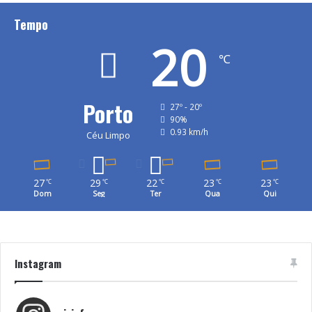
Tempo
20
℃
Porto
27º - 20º
90%
0.93 km/h
Céu Limpo
27
29
22
23
23
℃
℃
℃
℃
℃
Dom
Seg
Ter
Qua
Qui
Instagram