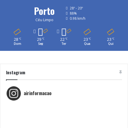
Porto
28º - 20º
88%
0.98 km/h
Céu Limpo
28
29
22
23
23
℃
℃
℃
℃
℃
Dom
Seg
Ter
Qua
Qui
Instagram
airinformacao