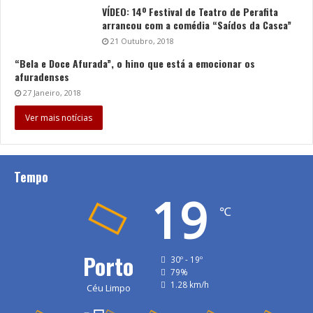
VÍDEO: 14º Festival de Teatro de Perafita
arrancou com a comédia “Saídos da Casca”
21 Outubro, 2018
“Bela e Doce Afurada”, o hino que está a emocionar os
afuradenses
27 Janeiro, 2018
Ver mais notícias
Tempo
19
℃
Porto
30º - 19º
79%
1.28 km/h
Céu Limpo