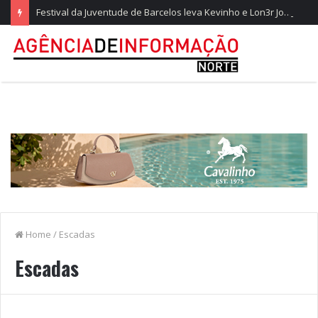
Festival da Juventude de Barcelos leva Kevinho e Lon3r Johny à Frente Ribeirinha
Home
/
Escadas
Escadas