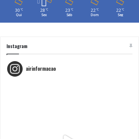
30
28
23
22
22
℃
℃
℃
℃
℃
Qui
Sex
Sáb
Dom
Seg
Instagram
airinformacao