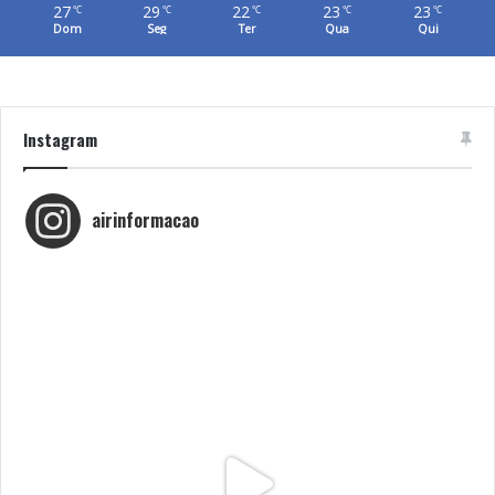
27
29
22
23
23
℃
℃
℃
℃
℃
Dom
Seg
Ter
Qua
Qui
Instagram
airinformacao