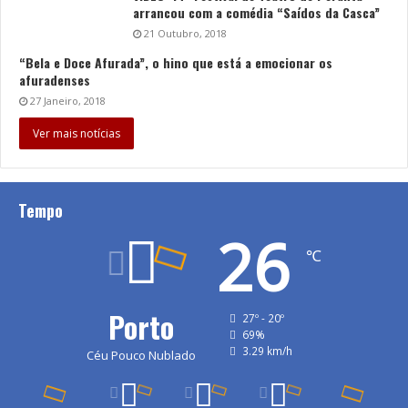
arrancou com a comédia “Saídos da Casca”
21 Outubro, 2018
“Bela e Doce Afurada”, o hino que está a emocionar os
afuradenses
27 Janeiro, 2018
Ver mais notícias
Tempo
26
℃
Porto
27º - 20º
69%
3.29 km/h
Céu Pouco Nublado