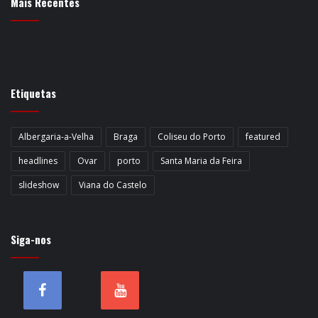
Mais Recentes
Etiquetas
Albergaria-a-Velha
Braga
Coliseu do Porto
featured
headlines
Ovar
porto
Santa Maria da Feira
slideshow
Viana do Castelo
Siga-nos