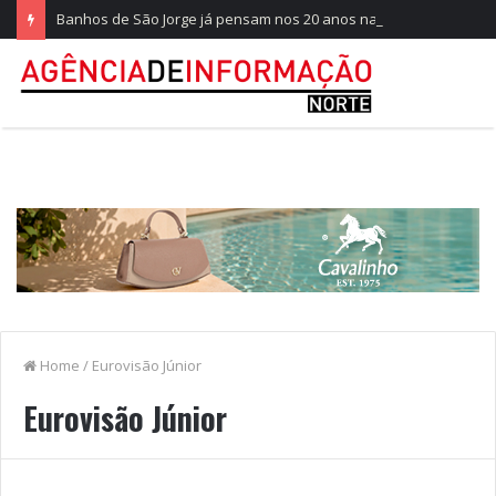
Banhos de São Jorge já pensam nos 20 anos na Quinta do Castelo
Home
/
Eurovisão Júnior
Eurovisão Júnior