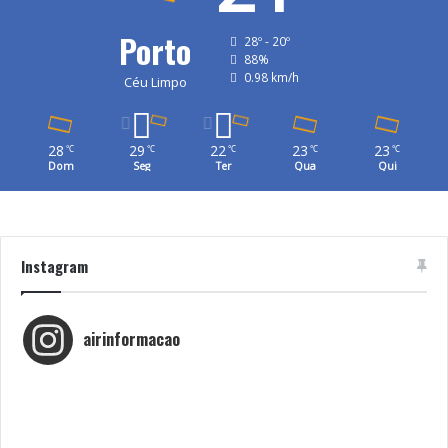
Porto
28º - 20º
88%
0.98 km/h
Céu Limpo
28
29
22
23
23
℃
℃
℃
℃
℃
Dom
Seg
Ter
Qua
Qui
Instagram
airinformacao