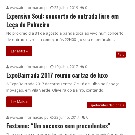
www.airinformacao.pt
23 Julho, 2019
0
Expensive Soul: concerto de entrada livre em
Leça da Palmeira
No próximo dia 31 de agosto a banda toca ao vivo num concerto
de entrada livre – a começar às 22H00 -, o seu espetáculo…
Ler Mais »
País
www.airinformacao.pt
19 Julho, 2017
0
ExpoBairrada 2017 reuniu cartaz de luxo
A ExpoBairrada 2017 decorreu entre 7 e 16 de julho no Espaço
Inovação, em Vila Verde, Oliveira do Bairro, contando…
Ler Mais »
Espetáculos Nacionais
www.airinformacao.pt
23 Junho, 2017
0
Festame: “Um sucesso sem precedentes”
“Um sucesso sem precedentes, muito acima das previsões mais