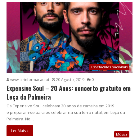
Espetáculos Nacionais
www.airinformacao.pt
20 Agosto, 2019
0
Expensive Soul – 20 Anos: concerto gratuito em
Leça da Palmeira
Os Expensive Soul celebram 20 anos de carreira em 2019
e preparam-se para os celebrar na sua terra natal, em Leça da
Palmeira. No…
Ler Mais »
Música