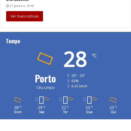
27 Janeiro, 2018
Ver mais notícias
Tempo
28
℃
Porto
28º - 20º
63%
4.43 km/h
Céu Limpo
28
29
22
23
23
℃
℃
℃
℃
℃
Dom
Seg
Ter
Qua
Qui