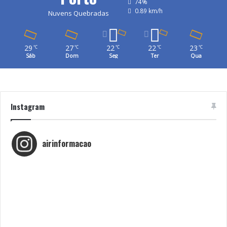
74%
0.89 km/h
Nuvens Quebradas
29
27
22
22
23
℃
℃
℃
℃
℃
Sáb
Dom
Seg
Ter
Qua
Instagram
airinformacao