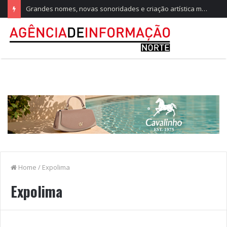
Grandes nomes, novas sonoridades e criação artística marcam a nova temporada do CTAL
Home
/
Expolima
Expolima