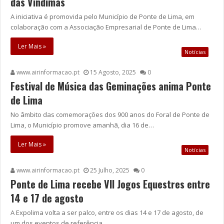
das Vindimas
A iniciativa é promovida pelo Município de Ponte de Lima, em
colaboração com a Associação Empresarial de Ponte de Lima…
Ler Mais »
Notícias
www.airinformacao.pt
15 Agosto, 2025
0
Festival de Música das Geminações anima Ponte
de Lima
No âmbito das comemorações dos 900 anos do Foral de Ponte de
Lima, o Município promove amanhã, dia 16 de…
Ler Mais »
Notícias
www.airinformacao.pt
25 Julho, 2025
0
Ponte de Lima recebe VII Jogos Equestres entre
14 e 17 de agosto
A Expolima volta a ser palco, entre os dias 14 e 17 de agosto, de
um dos eventos de referência…