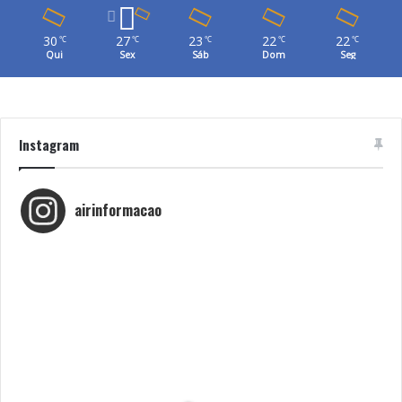
30
27
23
22
22
℃
℃
℃
℃
℃
Qui
Sex
Sáb
Dom
Seg
Instagram
airinformacao