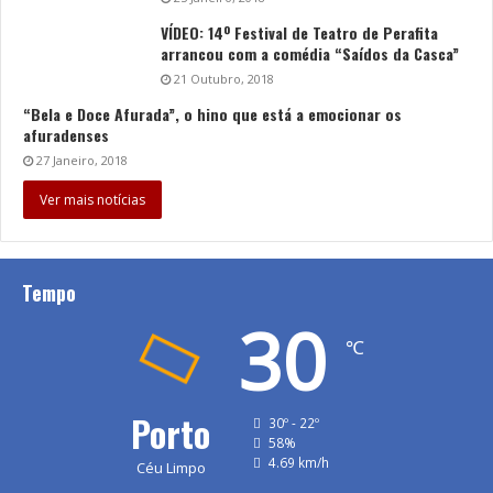
VÍDEO: 14º Festival de Teatro de Perafita
arrancou com a comédia “Saídos da Casca”
21 Outubro, 2018
“Bela e Doce Afurada”, o hino que está a emocionar os
afuradenses
27 Janeiro, 2018
Ver mais notícias
Tempo
30
℃
Porto
30º - 22º
58%
4.69 km/h
Céu Limpo