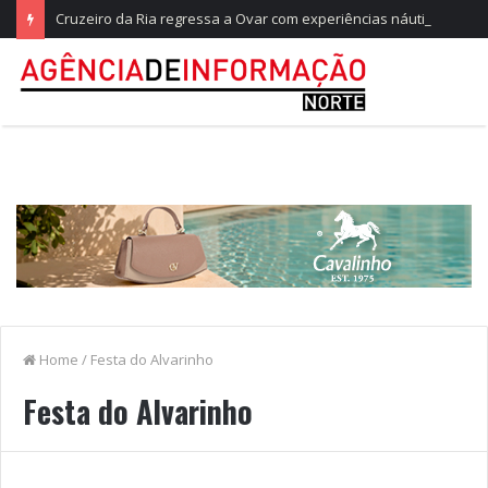
Cruzeiro da Ria regressa a Ovar com experiências náuticas e observação de aves
Home
/
Festa do Alvarinho
Festa do Alvarinho