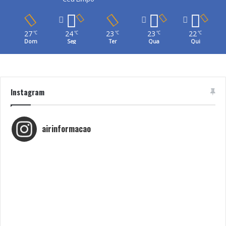
27
24
23
23
22
℃
℃
℃
℃
℃
Dom
Seg
Ter
Qua
Qui
Instagram
airinformacao