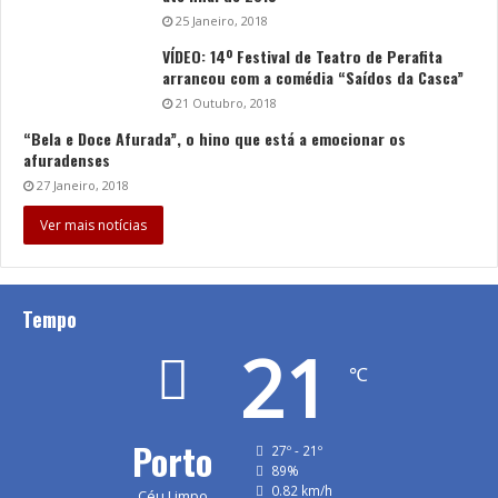
25 Janeiro, 2018
VÍDEO: 14º Festival de Teatro de Perafita
arrancou com a comédia “Saídos da Casca”
21 Outubro, 2018
“Bela e Doce Afurada”, o hino que está a emocionar os
afuradenses
27 Janeiro, 2018
Ver mais notícias
Tempo
21
℃
Porto
27º - 21º
89%
0.82 km/h
Céu Limpo