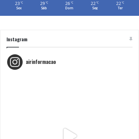
23
29
26
22
22
℃
℃
℃
℃
℃
Sex
Sáb
Dom
Seg
Ter
Instagram
airinformacao