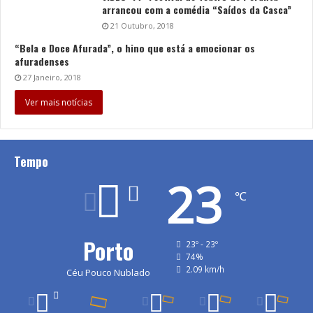
arrancou com a comédia “Saídos da Casca”
21 Outubro, 2018
“Bela e Doce Afurada”, o hino que está a emocionar os
afuradenses
27 Janeiro, 2018
Ver mais notícias
Tempo
23
℃
Porto
23º - 23º
74%
2.09 km/h
Céu Pouco Nublado