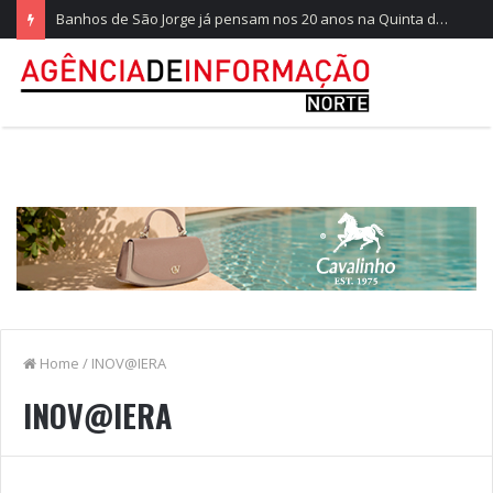
Banhos de São Jorge já pensam nos 20 anos na Quinta do Castelo
Home
/
INOV@IERA
INOV@IERA