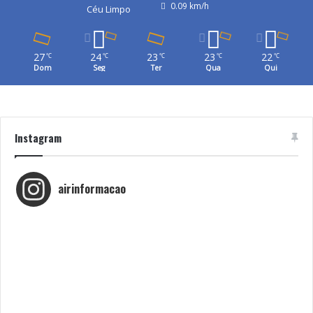
0.09 km/h
Céu Limpo
27
24
23
23
22
℃
℃
℃
℃
℃
Dom
Seg
Ter
Qua
Qui
Instagram
airinformacao