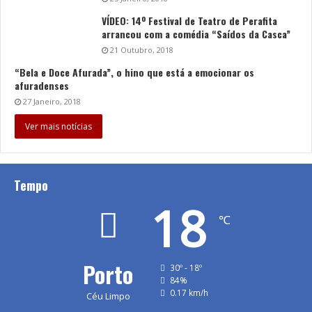
VÍDEO: 14º Festival de Teatro de Perafita
arrancou com a comédia “Saídos da Casca”
21 Outubro, 2018
“Bela e Doce Afurada”, o hino que está a emocionar os
afuradenses
27 Janeiro, 2018
Ver mais notícias
Tempo
18
℃
Porto
30º - 18º
84%
0.17 km/h
Céu Limpo