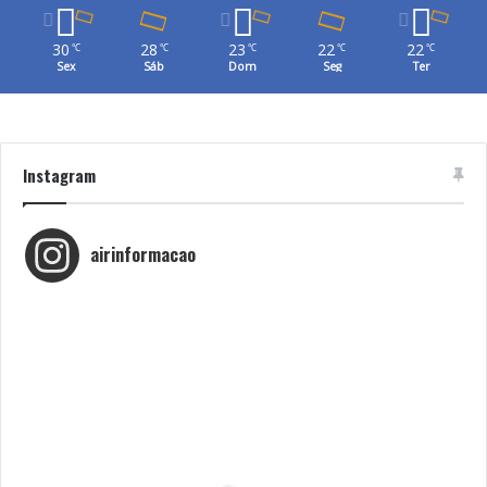
30
28
23
22
22
℃
℃
℃
℃
℃
Sex
Sáb
Dom
Seg
Ter
Instagram
airinformacao