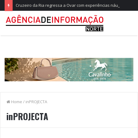
Cruzeiro da Ria regressa a Ovar com experiências náuticas e observação de aves
Home
/
inPROJECTA
inPROJECTA