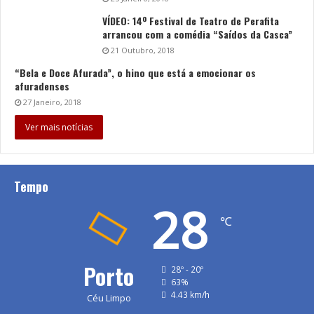
VÍDEO: 14º Festival de Teatro de Perafita
arrancou com a comédia “Saídos da Casca”
21 Outubro, 2018
“Bela e Doce Afurada”, o hino que está a emocionar os
afuradenses
27 Janeiro, 2018
Ver mais notícias
Tempo
28
℃
Porto
28º - 20º
63%
4.43 km/h
Céu Limpo