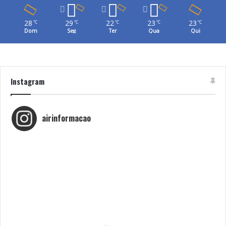
28
29
22
23
23
℃
℃
℃
℃
℃
Dom
Seg
Ter
Qua
Qui
Instagram
airinformacao