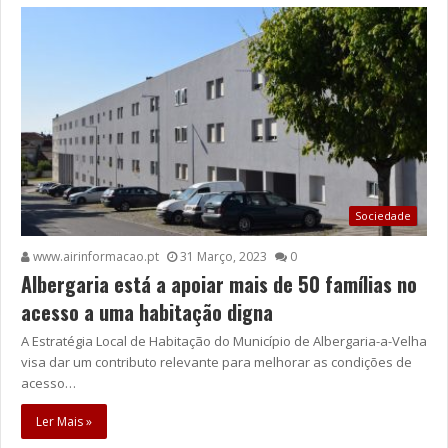
Sociedade
www.airinformacao.pt
31 Março, 2023
0
Albergaria está a apoiar mais de 50 famílias no
acesso a uma habitação digna
A Estratégia Local de Habitação do Município de Albergaria-a-Velha
visa dar um contributo relevante para melhorar as condições de
acesso…
Ler Mais »