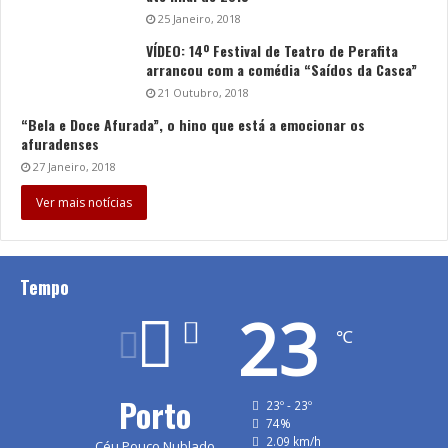
25 Janeiro, 2018
VÍDEO: 14º Festival de Teatro de Perafita
arrancou com a comédia “Saídos da Casca”
21 Outubro, 2018
“Bela e Doce Afurada”, o hino que está a emocionar os
afuradenses
27 Janeiro, 2018
Ver mais notícias
Tempo
23
℃
Porto
23º - 23º
74%
2.09 km/h
Céu Pouco Nublado