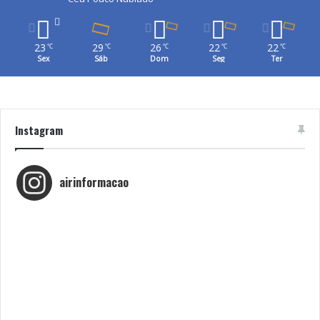
23
29
26
22
22
℃
℃
℃
℃
℃
Sex
Sáb
Dom
Seg
Ter
Instagram
airinformacao