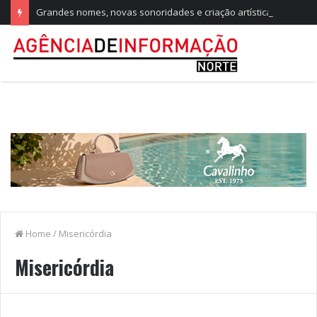
Grandes nomes, novas sonoridades e criação artística marcam a nova temporada do CTAL
Home
/
Misericórdia
Misericórdia