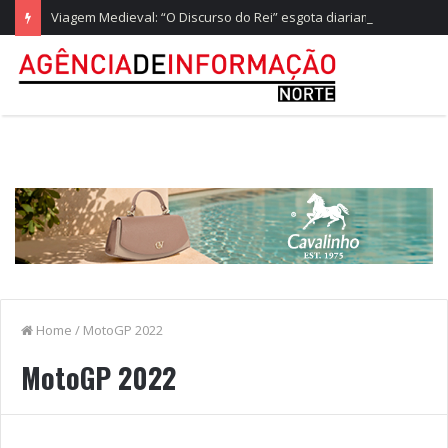
Viagem Medieval: “O Discurso do Rei” esgota diariamente no castelo de Santa Maria da Feira
Home
/
MotoGP 2022
MotoGP 2022