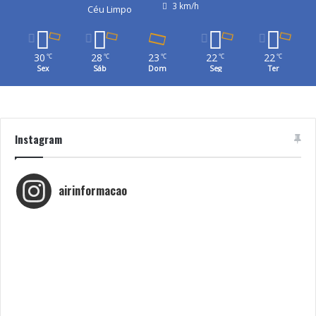
3 km/h
Céu Limpo
30
28
23
22
22
℃
℃
℃
℃
℃
Sex
Sáb
Dom
Seg
Ter
Instagram
airinformacao