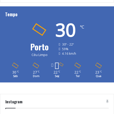
Tempo
30
℃
Porto
30º - 22º
59%
4.16 km/h
Céu Limpo
30
27
22
22
23
℃
℃
℃
℃
℃
Sáb
Dom
Seg
Ter
Qua
Instagram