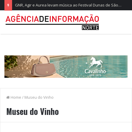
GNR, Agir e Aurea levam música ao Festival Dunas de São Jacinto
Home
/
Museu do Vinho
Museu do Vinho