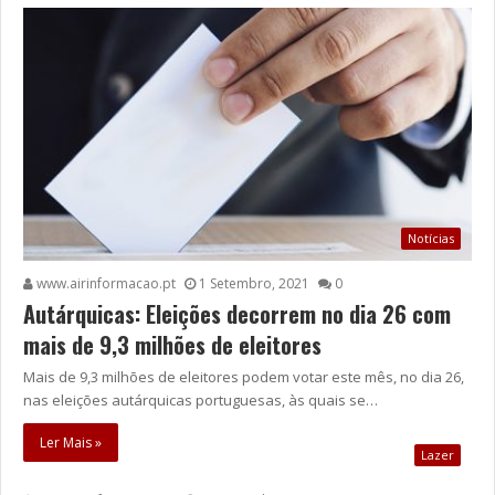
Notícias
www.airinformacao.pt
1 Setembro, 2021
0
Autárquicas: Eleições decorrem no dia 26 com
mais de 9,3 milhões de eleitores
Mais de 9,3 milhões de eleitores podem votar este mês, no dia 26,
nas eleições autárquicas portuguesas, às quais se…
Ler Mais »
Lazer