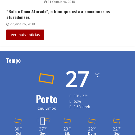
21 Outubro, 2018
“Bela e Doce Afurada”, o hino que está a emocionar os
afuradenses
27 Janeiro, 2018
Ver mais notícias
Tempo
27
℃
Porto
30º - 22º
62%
3.53 km/h
Céu Limpo
30
27
23
22
22
℃
℃
℃
℃
℃
Qui
Sex
Sáb
Dom
Seg