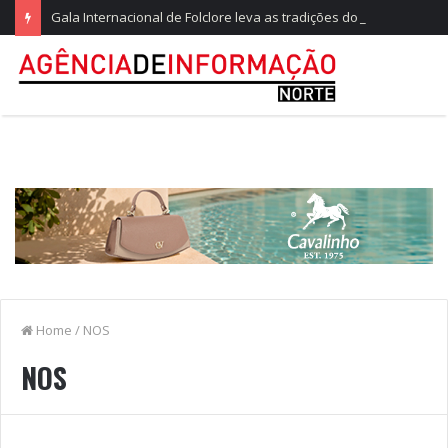
Gala Internacional de Folclore leva as tradições do mundo ao Parque do Arnado
Home
/
NOS
NOS