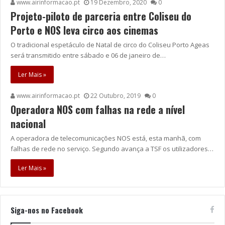
www.airinformacao.pt
19 Dezembro, 2020
0
Projeto-piloto de parceria entre Coliseu do
Porto e NOS leva circo aos cinemas
O tradicional espetáculo de Natal de circo do Coliseu Porto Ageas
será transmitido entre sábado e 06 de janeiro de…
Ler Mais »
www.airinformacao.pt
22 Outubro, 2019
0
Operadora NOS com falhas na rede a nível
nacional
A operadora de telecomunicações NOS está, esta manhã, com
falhas de rede no serviço. Segundo avança a TSF os utilizadores…
Ler Mais »
Siga-nos no Facebook