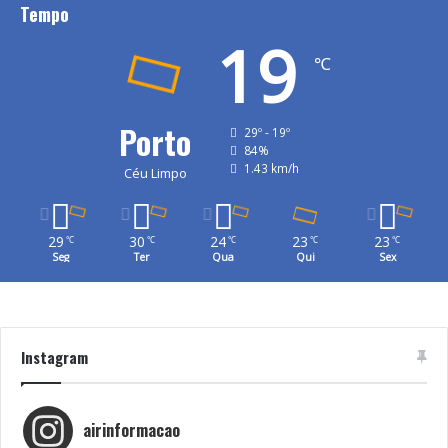
Tempo
19
℃
Porto
29º - 19º
84%
1.43 km/h
Céu Limpo
29
30
24
23
23
℃
℃
℃
℃
℃
Seg
Ter
Qua
Qui
Sex
Instagram
airinformacao