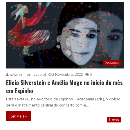
Destaque
www.airinformacao.pt
2 Novembro, 2022
0
Elicia Silverstein e Amélia Muge no início do mês
em Espinho
Esta sexta (4), no Auditório de Espinho | Academia (AdE), o violino
será o instrumento central do concerto com a…
Ler Mais »
Breves