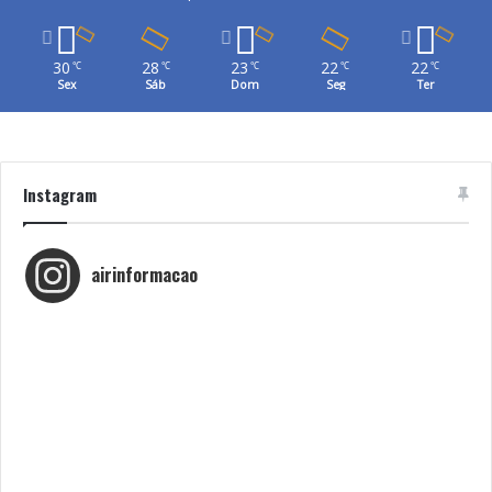
30
28
23
22
22
℃
℃
℃
℃
℃
Sex
Sáb
Dom
Seg
Ter
Instagram
airinformacao