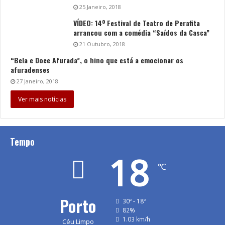
25 Janeiro, 2018
VÍDEO: 14º Festival de Teatro de Perafita
arrancou com a comédia “Saídos da Casca”
21 Outubro, 2018
“Bela e Doce Afurada”, o hino que está a emocionar os
afuradenses
27 Janeiro, 2018
Ver mais notícias
Tempo
18
℃
Porto
30º - 18º
82%
1.03 km/h
Céu Limpo