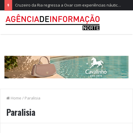
Cruzeiro da Ria regressa a Ovar com experiências náuticas e observação de aves
Home
/
Paralisia
Paralisia