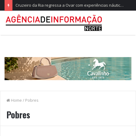
Cruzeiro da Ria regressa a Ovar com experiências náuticas e observação de aves
Home
/
Pobres
Pobres