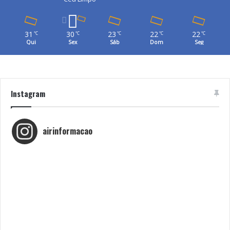
31
30
23
22
22
℃
℃
℃
℃
℃
Qui
Sex
Sáb
Dom
Seg
Instagram
airinformacao