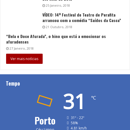
25 Janeiro, 2018
VÍDEO: 14º Festival de Teatro de Perafita
arrancou com a comédia “Saídos da Casca”
21 Outubro, 2018
“Bela e Doce Afurada”, o hino que está a emocionar os
afuradenses
27 Janeiro, 2018
Ver mais notícias
Tempo
31
℃
Porto
31º - 22º
58%
4.81 km/h
Céu Limpo