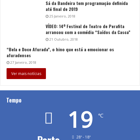
Sá da Bandeira tem programação definida
até final de 2019
25 Janeiro, 2018
VÍDEO: 14º Festival de Teatro de Perafita
arrancou com a comédia “Saídos da Casca”
21 Outubro, 2018
“Bela e Doce Afurada”, o hino que está a emocionar os
afuradenses
27 Janeiro, 2018
Ver mais notícias
Tempo
19
℃
Porto
28º - 18º