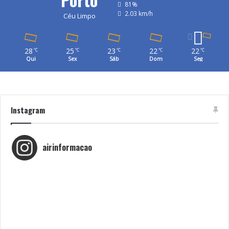
81%
2.03 km/h
Céu Limpo
28
25
23
22
22
℃
℃
℃
℃
℃
Qui
Sex
Sáb
Dom
Seg
Instagram
airinformacao