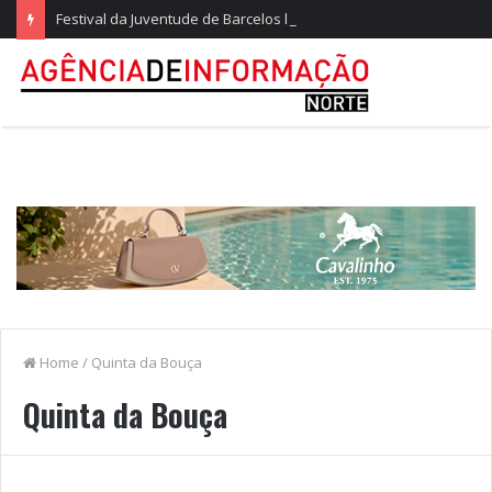
Festival da Juventude de Barcelos leva Kevinho e Lon3r Johny à Frente Ribeirinha
Home
/
Quinta da Bouça
Quinta da Bouça