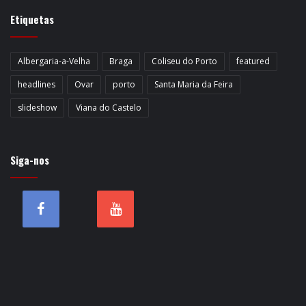
Etiquetas
Albergaria-a-Velha
Braga
Coliseu do Porto
featured
headlines
Ovar
porto
Santa Maria da Feira
slideshow
Viana do Castelo
Siga-nos