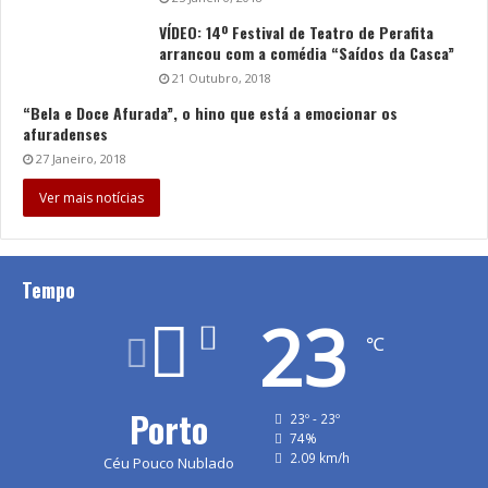
VÍDEO: 14º Festival de Teatro de Perafita
arrancou com a comédia “Saídos da Casca”
21 Outubro, 2018
“Bela e Doce Afurada”, o hino que está a emocionar os
afuradenses
27 Janeiro, 2018
Ver mais notícias
Tempo
23
℃
Porto
23º - 23º
74%
2.09 km/h
Céu Pouco Nublado