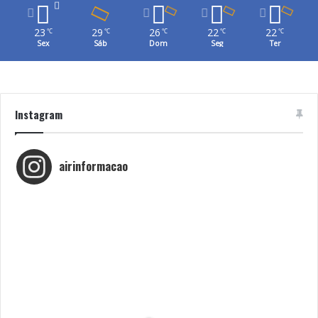
23
29
26
22
22
℃
℃
℃
℃
℃
Sex
Sáb
Dom
Seg
Ter
Instagram
airinformacao