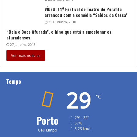
VÍDEO: 14º Festival de Teatro de Perafita
arrancou com a comédia “Saídos da Casca”
21 Outubro, 2018
“Bela e Doce Afurada”, o hino que está a emocionar os
afuradenses
27 Janeiro, 2018
Ver mais notícias
Tempo
29
℃
Porto
29º - 22º
57%
3.23 km/h
Céu Limpo