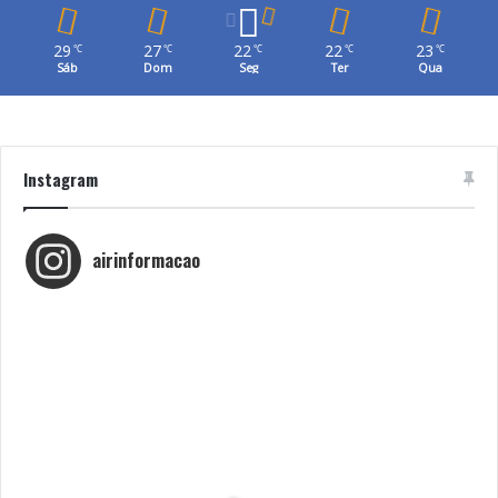
29
27
22
22
23
℃
℃
℃
℃
℃
Sáb
Dom
Seg
Ter
Qua
Instagram
airinformacao