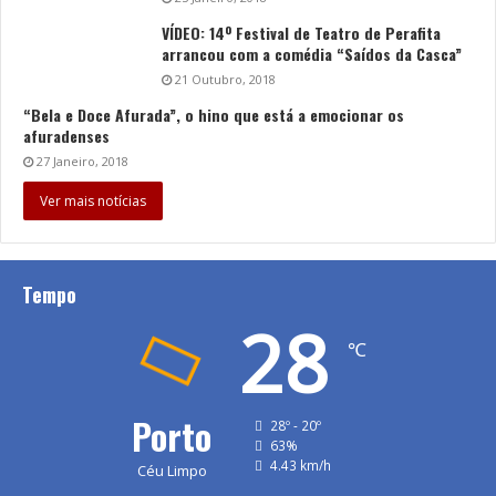
VÍDEO: 14º Festival de Teatro de Perafita
arrancou com a comédia “Saídos da Casca”
21 Outubro, 2018
“Bela e Doce Afurada”, o hino que está a emocionar os
afuradenses
27 Janeiro, 2018
Ver mais notícias
Tempo
28
℃
Porto
28º - 20º
63%
4.43 km/h
Céu Limpo