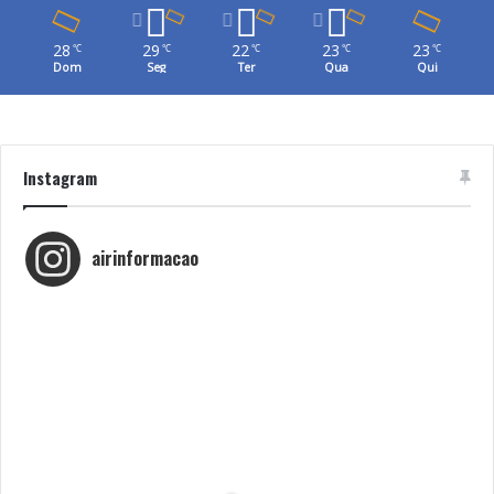
28
29
22
23
23
℃
℃
℃
℃
℃
Dom
Seg
Ter
Qua
Qui
Instagram
airinformacao