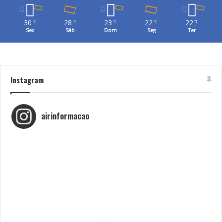
30
28
23
22
22
℃
℃
℃
℃
℃
Sex
Sáb
Dom
Seg
Ter
Instagram
airinformacao