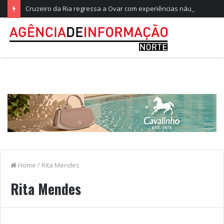
Cruzeiro da Ria regressa a Ovar com experiências náuticas e observação de aves
Home
/
Rita Mendes
Rita Mendes