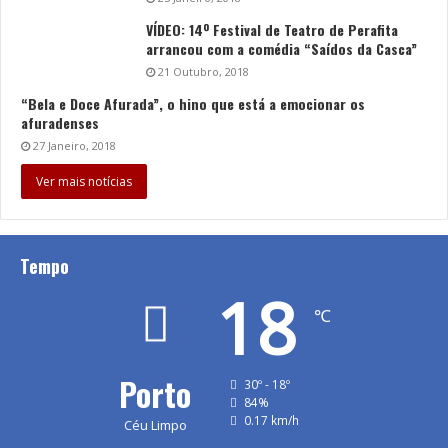
VÍDEO: 14º Festival de Teatro de Perafita
arrancou com a comédia “Saídos da Casca”
21 Outubro, 2018
“Bela e Doce Afurada”, o hino que está a emocionar os
afuradenses
27 Janeiro, 2018
Ver mais notícias
Tempo
18
℃
Porto
30º - 18º
84%
0.17 km/h
Céu Limpo