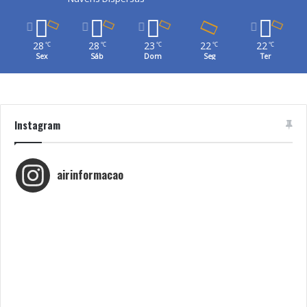
28
28
23
22
22
℃
℃
℃
℃
℃
Sex
Sáb
Dom
Seg
Ter
Instagram
airinformacao