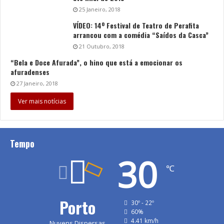
25 Janeiro, 2018
VÍDEO: 14º Festival de Teatro de Perafita
arrancou com a comédia “Saídos da Casca”
21 Outubro, 2018
“Bela e Doce Afurada”, o hino que está a emocionar os
afuradenses
27 Janeiro, 2018
Ver mais notícias
Tempo
30
℃
Porto
30º - 22º
60%
4.41 km/h
Nuvens Dispersas