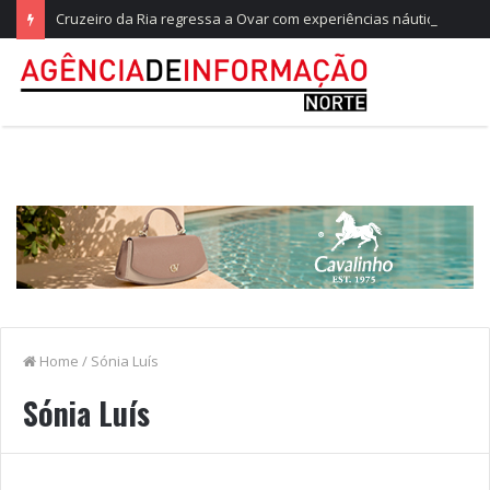
Cruzeiro da Ria regressa a Ovar com experiências náuticas e observação de aves
Home
/
Sónia Luís
Sónia Luís