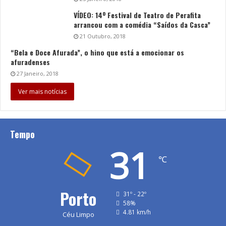
VÍDEO: 14º Festival de Teatro de Perafita
arrancou com a comédia “Saídos da Casca”
21 Outubro, 2018
“Bela e Doce Afurada”, o hino que está a emocionar os
afuradenses
27 Janeiro, 2018
Ver mais notícias
Tempo
31
℃
Porto
31º - 22º
58%
4.81 km/h
Céu Limpo