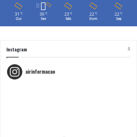
31
30
23
22
22
℃
℃
℃
℃
℃
Qui
Sex
Sáb
Dom
Seg
Instagram
airinformacao