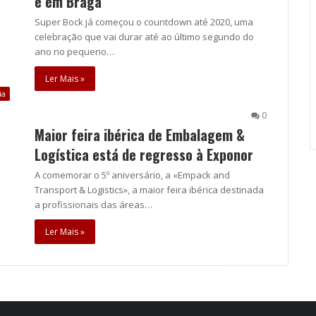
e em Braga
Super Bock já começou o countdown até 2020, uma
celebração que vai durar até ao último segundo do
ano no pequeno…
Ler Mais »
ia
0
Maior feira ibérica de Embalagem &
Logística está de regresso à Exponor
A comemorar o 5º aniversário, a «Empack and
Transport & Logistics», a maior feira ibérica destinada
a profissionais das áreas…
Ler Mais »