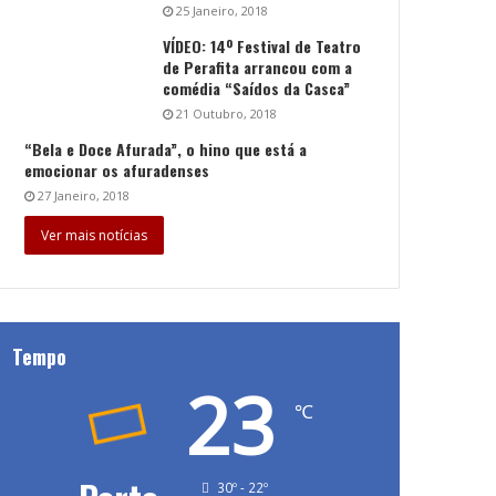
25 Janeiro, 2018
VÍDEO: 14º Festival de Teatro
de Perafita arrancou com a
comédia “Saídos da Casca”
21 Outubro, 2018
“Bela e Doce Afurada”, o hino que está a
emocionar os afuradenses
27 Janeiro, 2018
Ver mais notícias
Tempo
23
℃
30º - 22º