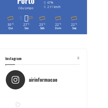
Porto
67%
2.11 km/h
Céu Limpo
30
27
23
22
22
℃
℃
℃
℃
℃
Qui
Sex
Sáb
Dom
Seg
Instagram
airinformacao