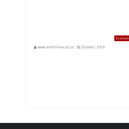
Econom
www.airinformacao.pt
29 Junho, 2019