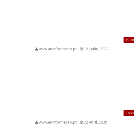
Músi
www.airinformacao.pt
12 Junho, 2022
Brev
www.airinformacao.pt
22 Abril, 2020