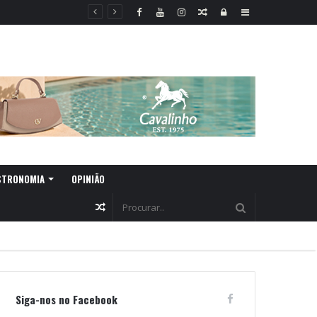
Random
Log
Sidebar
Article
In
STRONOMIA
OPINIÃO
Random
Article
Siga-nos no Facebook