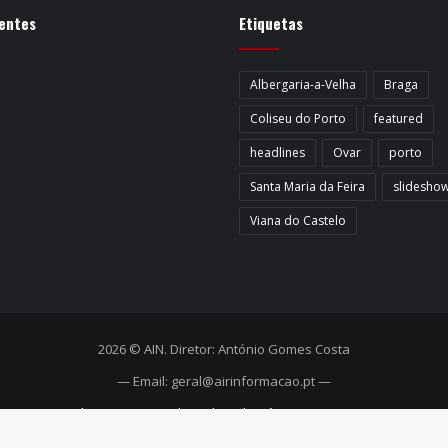
entes
Etiquetas
Albergaria-a-Velha
Braga
Coliseu do Porto
featured
headlines
Ovar
porto
Santa Maria da Feira
slidesho
Viana do Castelo
2026 © AIN. Diretor: António Gomes Costa
— Email: geral@airinformacao.pt —
Início
Estatuto Editorial
Ficha técnica
Contactos