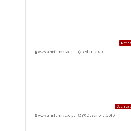
Notíci
www.airinformacao.pt
3 Abril, 2020
Socieda
www.airinformacao.pt
30 Dezembro, 2019