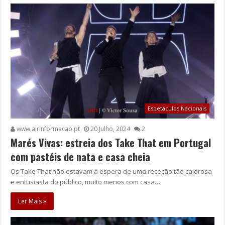
Espetáculos Nacionais
www.airinformacao.pt
20 Julho, 2024
2
Marés Vivas: estreia dos Take That em Portugal
com pastéis de nata e casa cheia
Os Take That não estavam à espera de uma receção tão calorosa
e entusiasta do público, muito menos com casa…
Ler Mais »