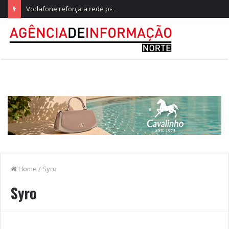
Vodafone reforça a rede para responder ao maior teste do ano, no Festival de Paredes de Coura
Home
/
Syro
Syro