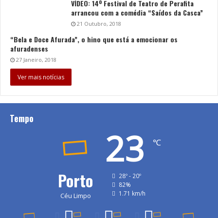
VÍDEO: 14º Festival de Teatro de Perafita
arrancou com a comédia “Saídos da Casca”
21 Outubro, 2018
“Bela e Doce Afurada”, o hino que está a emocionar os
afuradenses
27 Janeiro, 2018
Ver mais notícias
Tempo
23
℃
Porto
28º - 20º
82%
1.71 km/h
Céu Limpo