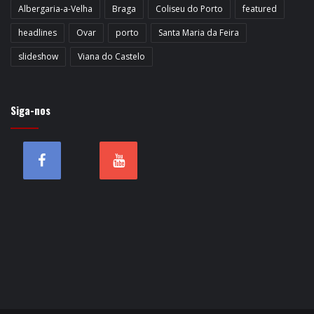
Albergaria-a-Velha
Braga
Coliseu do Porto
featured
headlines
Ovar
porto
Santa Maria da Feira
slideshow
Viana do Castelo
Siga-nos