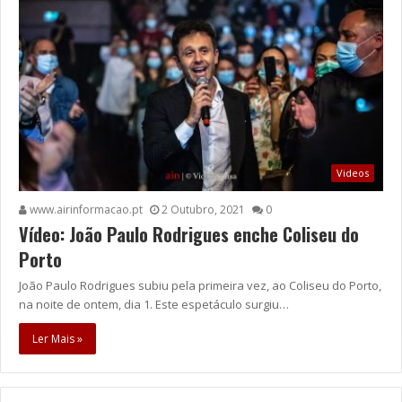
Videos
www.airinformacao.pt
2 Outubro, 2021
0
Vídeo: João Paulo Rodrigues enche Coliseu do
Porto
João Paulo Rodrigues subiu pela primeira vez, ao Coliseu do Porto,
na noite de ontem, dia 1. Este espetáculo surgiu…
Ler Mais »