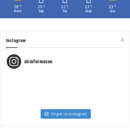
28
29
22
23
23
℃
℃
℃
℃
℃
Dom
Seg
Ter
Qua
Qui
Instagram
airinformacao
Seguir no Instagram