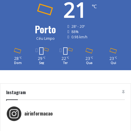
21
℃
Porto
28º - 20º
88%
0.98 km/h
Céu Limpo
28
29
22
23
23
℃
℃
℃
℃
℃
Dom
Seg
Ter
Qua
Qui
Instagram
airinformacao