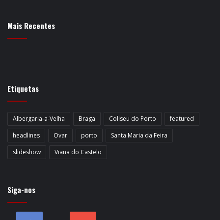
Mais Recentes
Etiquetas
Albergaria-a-Velha
Braga
Coliseu do Porto
featured
headlines
Ovar
porto
Santa Maria da Feira
slideshow
Viana do Castelo
Siga-nos