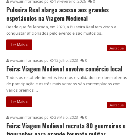
www.airinformacao.pt
19 Fevereiro, 2026
0
Pulseira Real alarga acesso aos grandes
espetáculos na Viagem Medieval
Desde que foi lançada, em 2023, a Pulseira Real tem vindo a
conquistar aficionados pelo evento e são muitos os…
Ler Mais »
Destaque
www.airinformacao.pt
12 Julho, 2023
0
Feira: Viagem Medieval envolve comércio local
Todos os estabelecimentos inscritos e validados recebem ofertas
de participação e os três mais votados são contemplados com
vários prémios.…
Ler Mais »
Destaque
www.airinformacao.pt
29 Maio, 2023
0
Feira: Viagem Medieval recruta 80 guerreiros e
figurantes para grande formato militar