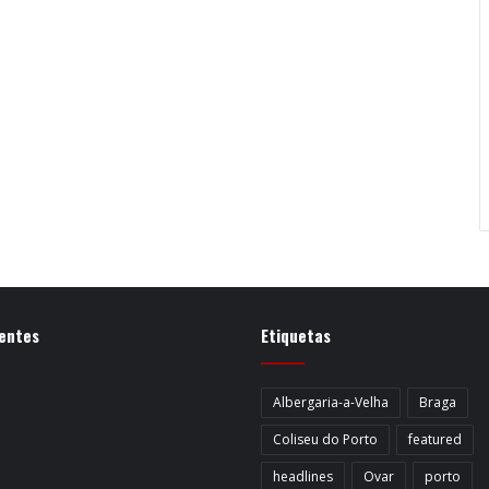
entes
Etiquetas
Albergaria-a-Velha
Braga
Coliseu do Porto
featured
headlines
Ovar
porto