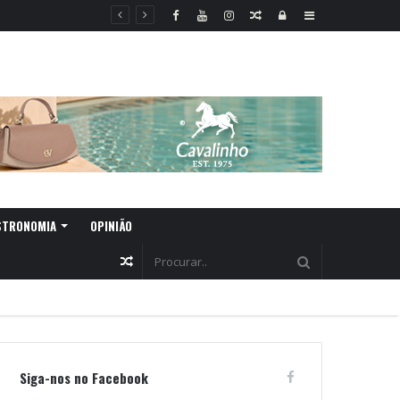
Random
Log
Sidebar
Article
In
STRONOMIA
OPINIÃO
Random
Article
Siga-nos no Facebook