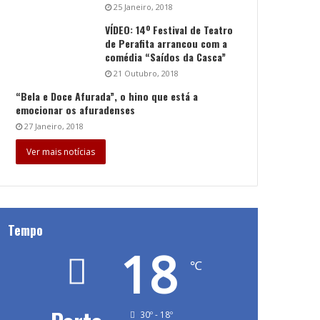
25 Janeiro, 2018
VÍDEO: 14º Festival de Teatro
de Perafita arrancou com a
comédia “Saídos da Casca”
21 Outubro, 2018
“Bela e Doce Afurada”, o hino que está a
emocionar os afuradenses
27 Janeiro, 2018
Ver mais notícias
Tempo
18
℃
30º - 18º