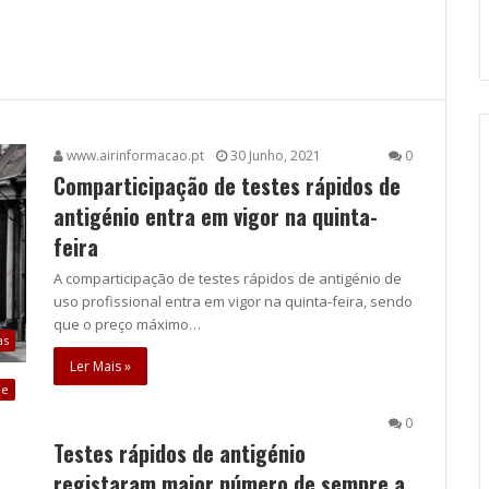
www.airinformacao.pt
30 Junho, 2021
0
Comparticipação de testes rápidos de
antigénio entra em vigor na quinta-
feira
A comparticipação de testes rápidos de antigénio de
uso profissional entra em vigor na quinta-feira, sendo
que o preço máximo…
as
Ler Mais »
de
0
Testes rápidos de antigénio
registaram maior número de sempre a