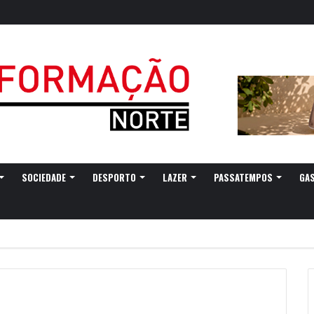
gressa a Ovar com experiências náuticas e observação de aves
SOCIEDADE
DESPORTO
LAZER
PASSATEMPOS
GA