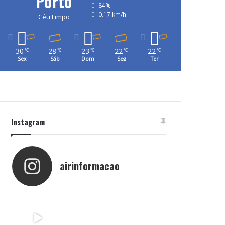
Porto
84%
0.17 km/h
Céu Limpo
30
28
23
22
22
℃
℃
℃
℃
℃
Sex
Sáb
Dom
Seg
Ter
Instagram
airinformacao