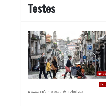
Testes
Notíci
Saú
www.airinformacao.pt
11 Abril, 2021