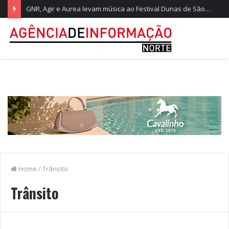
GNR, Agir e Aurea levam música ao Festival Dunas de São Jacinto
Home
/
Trânsito
Trânsito