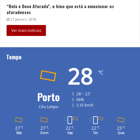
“Bela e Doce Afurada”, o hino que está a emocionar os
afuradenses
27 Janeiro, 2018
Ver mais notícias
Tempo
28
℃
Porto
28º - 22º
66%
3.35 km/h
Céu Limpo
27
27
22
22
23
℃
℃
℃
℃
℃
Sáb
Dom
Seg
Ter
Qua