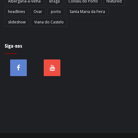
Albergaria-a-Velha
Braga
Coliseu do Porto
featured
headlines
Ovar
porto
Santa Maria da Feira
slideshow
Viana do Castelo
Siga-nos