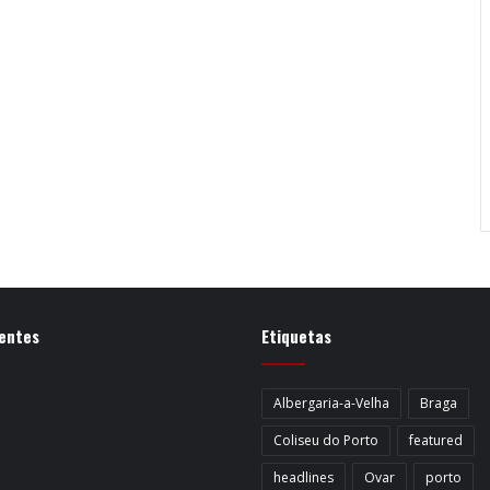
entes
Etiquetas
Albergaria-a-Velha
Braga
Coliseu do Porto
featured
headlines
Ovar
porto