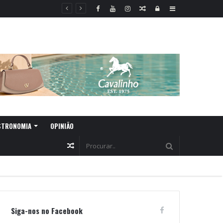
Random
Log
Sidebar
Article
In
STRONOMIA
OPINIÃO
Random
Article
Siga-nos no Facebook