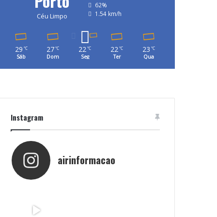
Porto
62%
1.54 km/h
Céu Limpo
29
27
22
22
23
℃
℃
℃
℃
℃
Sáb
Dom
Seg
Ter
Qua
Instagram
airinformacao