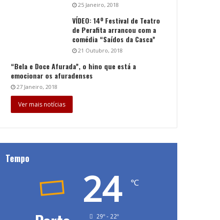
25 Janeiro, 2018
VÍDEO: 14º Festival de Teatro
de Perafita arrancou com a
comédia “Saídos da Casca”
21 Outubro, 2018
“Bela e Doce Afurada”, o hino que está a
emocionar os afuradenses
27 Janeiro, 2018
Ver mais notícias
Tempo
24
℃
29º - 22º